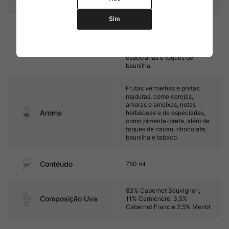
Sim
Encorpado, com taninos
sedosos e boa acidez. Seu
final é marcado por frutas
Sabor
vermelhas maduras,
especiarias e toques de
baunilha.
Frutas vermelhas e pretas
maduras, como cerejas,
amoras e ameixas, notas
Aroma
herbáceas e de especiarias,
como pimenta-preta, além de
toques de cacau, chocolate,
baunilha e tabaco.
Contéudo
750 ml
83% Cabernet Sauvignon,
Composição Uva
11% Carménère, 3,5%
Cabernet Franc e 2,5% Merlot