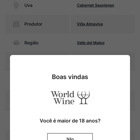
Uva
Cabernet Sauvignon
Produtor
Viña Almaviva
Região
Valle del Maipo
Pais
Chile
Boas vindas
Rubi intenso com reflexos
Cor
violáceos
Graduação Alcóoli
14,5%
ca
12 meses em barricas de
Você é maior de 18 anos?
Amadurecimento
carvalho francês
Temperatura
16oC – 18oC
Não