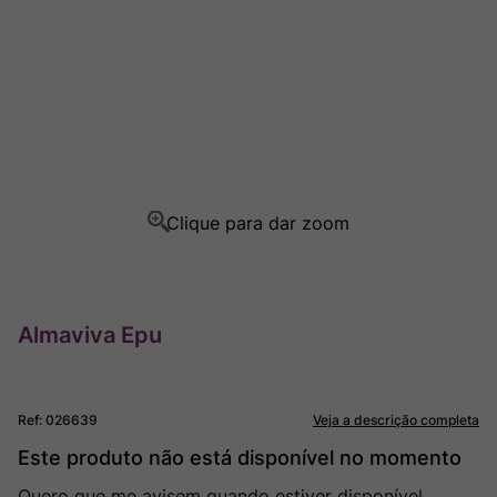
Ver Sacrum
8
º
Rocim
9
º
Champagne
10
º
Almaviva Epu
Ref
:
026639
Veja a descrição completa
Este produto não está disponível no momento
Quero que me avisem quando estiver disponível