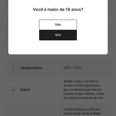
Pais
Chile
Você é maior de 18 anos?
Amarelo palha com reflexos
Cor
esverdeados
Não
Graduação Alcóoli
Sim
13,5%
ca
Amadurecimento
Sem estágio em carvalho
Temperatura
10ºC – 12ºC
Médio corpo, com ótima
acidez e final equilibrado,
Sabor
que se destaca por maçãs
verdes, frutas cítricas, notas
de abacaxi e toques de mel.
Frutas brancas e cítricas,
como maçã verde e limão