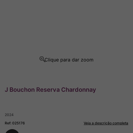
Ver Sacrum
8
º
Rocim
9
º
Champagne
10
º
J Bouchon Reserva Chardonnay
2024
Ref
:
025176
Veja a descrição completa