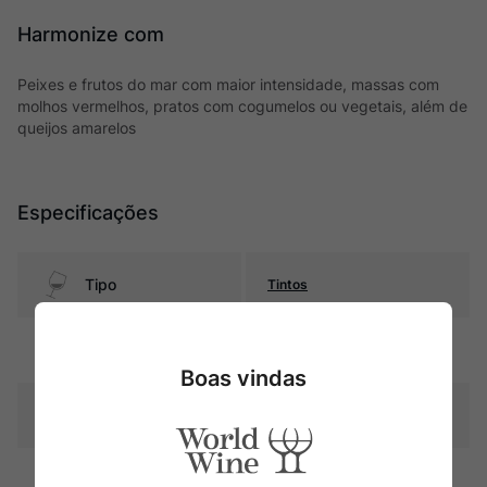
Harmonize com
Peixes e frutos do mar com maior intensidade, massas com
molhos vermelhos, pratos com cogumelos ou vegetais, além de
queijos amarelos
Especificações
Tipo
Tintos
Uva
País
Boas vindas
Produtor
Bouchon
Região
Valle del Maule