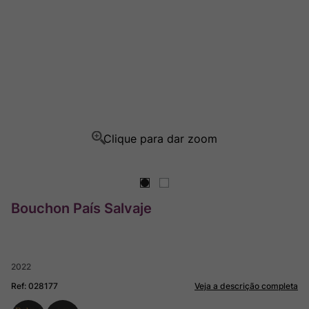
Rocim
8
º
Ver Sacrum
9
º
Champagne
10
º
Bouchon País Salvaje
2022
Ref
:
028177
Veja a descrição completa