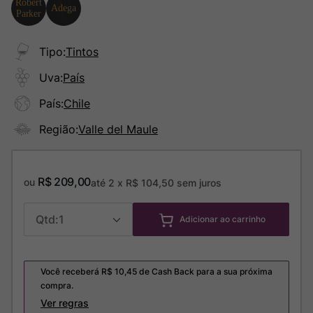
Tipo
:
Tintos
Uva
:
País
País
:
Chile
Região
:
Valle del Maule
R$
209
,
00
ou
até
2
x
R$
104
,
50
sem juros
1
Adicionar ao carrinho
Você receberá R$
10,45
de Cash Back para a sua próxima
compra.
Ver regras