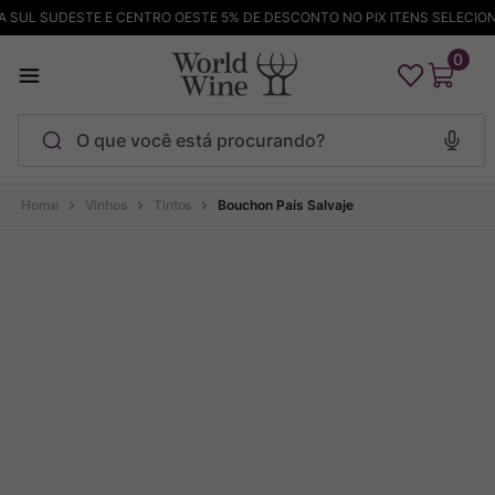
SUL SUDESTE E CENTRO OESTE 5% DE DESCONTO NO PIX ITENS SELECIONA
0
O que você está procurando?
Termos mais buscados
Vinhos
Tintos
Bouchon País Salvaje
Maçanita
1
º
Pinot Noir
2
º
Barolo
3
º
Chablis
4
º
Bodega Garzon
5
º
Garzon
6
º
Pacalet
7
º