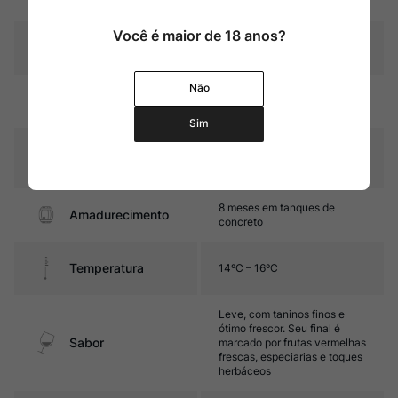
Você é maior de 18 anos?
Pais
Chile
Não
Cor
Rubi com reflexos violáceos
Sim
Graduação Alcóoli
12,0%
ca
8 meses em tanques de
Amadurecimento
concreto
Temperatura
14ºC – 16ºC
Leve, com taninos finos e
ótimo frescor. Seu final é
Sabor
marcado por frutas vermelhas
frescas, especiarias e toques
herbáceos