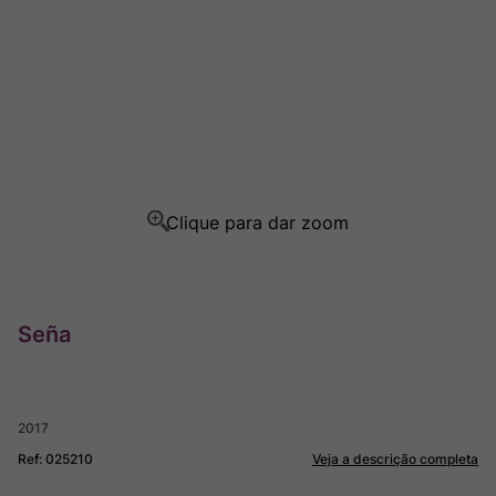
Champagne
8
º
Rocim
9
º
Ver Sacrum
10
º
Seña
2017
Ref
:
025210
Veja a descrição completa