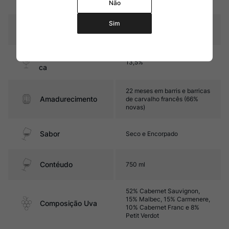
Não
Sim
Pais
Chile
Graduação Alcóoli
13,5%
ca
22 meses em barris e barricas
Amadurecimento
de carvalho francês (66%
novas)
Sabor
Seco e Encorpado
Contéudo
750 ml
52% Cabernet Sauvignon,
15% Malbec, 15% Carmenere,
Composição Uva
10% Cabernet Franc e 8%
Petit Verdot