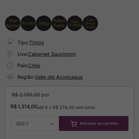
Tipo
:
Tintos
Uva
:
Cabernet Sauvignon
País
:
Chile
Região
:
Valle del Aconcagua
R$
2
.
190
,
00
R$
1
.
314
,
00
até
6
x
R$
219
,
00
sem juros
1
Adicionar ao carrinho