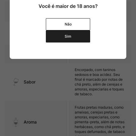
Você é maior de 18 anos?
Graduação Alcóoli
13,5%
ca
Não
12 meses em barricas de
Amadurecimento
carvalho francês (35%
Sim
novas)
Temperatura
16ºC – 18ºC
Encorpado, com taninos
sedosos e boa acidez. Seu
final é marcado por notas de
Sabor
chá preto, além de cerejas e
amoras, especiarias e toques
de tabaco.
Frutas pretas maduras, como
ameixas, cerejas pretas e
amoras, especiarias, como
Aroma
pimenta-preta, além de notas
herbáceas, como chá preto, e
toques defumados, de tabaco