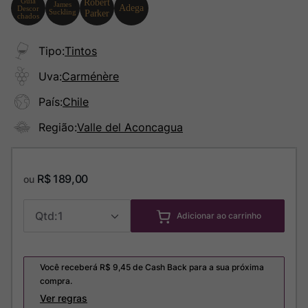
Tipo
:
Tintos
Uva
:
Carménère
País
:
Chile
Região
:
Valle del Aconcagua
R$
189
,
00
ou
1
Adicionar ao carrinho
Você receberá R$
9,45
de Cash Back para a sua próxima
compra.
Ver regras