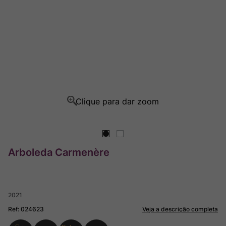
Ver Sacrum
8
º
Rocim
9
º
Champagne
10
º
Arboleda Carmenère
2021
Ref
:
024623
Veja a descrição completa