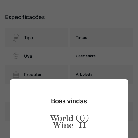
Especificações
Tipo
Tintos
Uva
Carménère
Produtor
Arboleda
Região
Valle del Aconcagua
Boas vindas
Pais
Chile
Rubi intenso com reflexos
Cor
violáceos