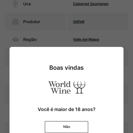
Uva
Cabernet Sauvignon
Produtor
Odfjell
Região
Valle del Maipo
Pais
Chile
Boas vindas
Rubi intenso com reflexos
Cor
violáceos
Graduação Alcóoli
14,0%
ca
Você é maior de 18 anos?
Amadurecimento
Sem estágio em carvalho
Não
Temperatura
16ºC – 18ºC