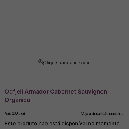
Rocim
8
º
Ver Sacrum
9
º
Champagne
10
º
Odfjell Armador Cabernet Sauvignon
Orgânico
Ref
:
023446
Veja a descrição completa
Este produto não está disponível no momento