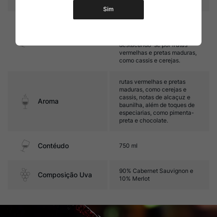
Sim
Médio corpo, com taninos
maduros e final de boca
maduro e macio,
Sabor
destacando-se por frutas
vermelhas e pretas maduras,
como cassis e cerejas.
rutas vermelhas e pretas
maduras, como cerejas e
cassis, notas de alcaçuz e
Aroma
baunilha, além de toques de
especiarias, como pimenta-
preta e chocolate.
Contéudo
750 ml
90% Cabernet Sauvignon e
Composição Uva
10% Merlot