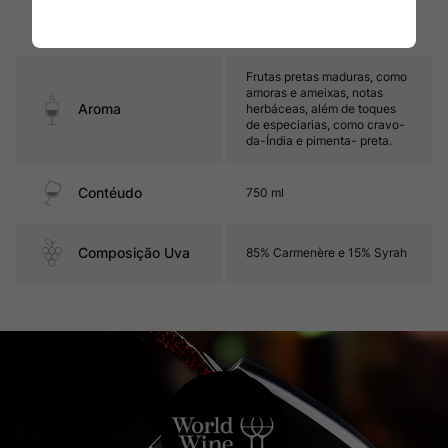
Sabor
final de boca é marcado por
notas de amoras maduras e
toques de pimenta.
Frutas pretas maduras, como
amoras e ameixas, notas
Aroma
herbáceas, além de toques
de especiarias, como cravo-
da-Índia e pimenta- preta.
Contéudo
750 ml
Composição Uva
85% Carmenère e 15% Syrah