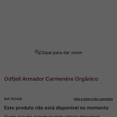
Rocim
8
º
Ver Sacrum
9
º
Champagne
10
º
Odfjell Armador Carmenère Orgânico
Ref
:
021420
Veja a descrição completa
Este produto não está disponível no momento
Quero que me avisem quando estiver disponível