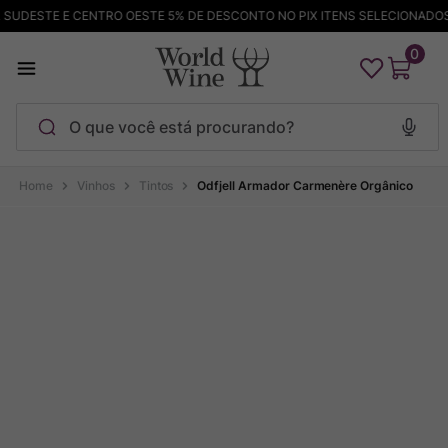
UDESTE E CENTRO OESTE 5% DE DESCONTO NO PIX ITENS SELECIONADOS
0
O que você está procurando?
Termos mais buscados
Vinhos
Tintos
Odfjell Armador Carmenère Orgânico
Maçanita
1
º
Pinot Noir
2
º
Barolo
3
º
Chablis
4
º
Bodega Garzon
5
º
Garzon
6
º
Pacalet
7
º