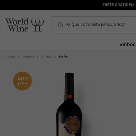
FRETE GRÁTIS
EM 
O que você está procurando?
Termos mais buscados
Vinhos
Maçanita
1
º
Vinhos
Tintos
Seña
Pinot Noir
2
º
Barolo
3
º
40%
OFF
Garzon
4
º
Chablis
5
º
Bodega Garzon
6
º
Pacalet
7
º
Ver Sacrum
8
º
Rocim
9
º