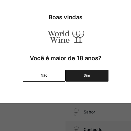
Uva
Boas vindas
 cordeiro, pratos com
Produtor
Região
Você é maior de 18 anos?
Pais
Não
Sim
Graduação Alcóolica
Amadurecimento
Sabor
Contéudo