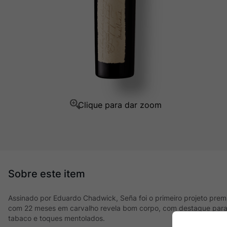
Champagne
10
º
Assinado por Eduardo Chadwick, Seña foi o primeiro projeto prem
com 22 meses em carvalho revela bom corpo, com destaque para 
tabaco e toques mentolados.