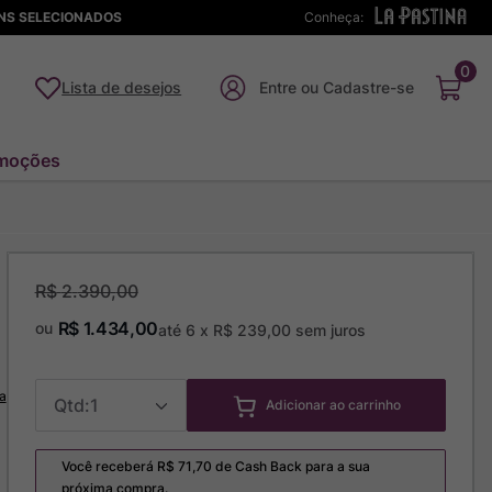
ENS SELECIONADOS
Conheça:
0
Lista de desejos
moções
R$
2
.
390
,
00
R$
1
.
434
,
00
ou
até
6
x
R$
239
,
00
sem juros
a
1
Adicionar ao carrinho
Você receberá R$
71,70
de Cash Back para a sua
próxima compra.