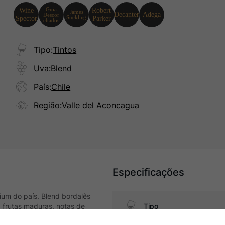
Tipo
:
Tintos
Uva
:
Blend
País
:
Chile
Região
:
Valle del Aconcagua
Especificações
ium do país. Blend bordalês
frutas maduras, notas de
Tipo