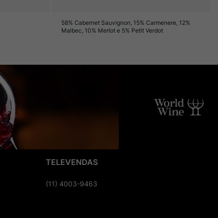
58% Cabernet Sauvignon, 15% Carmenere, 12%
Malbec, 10% Merlot e 5% Petit Verdot
TELEVENDAS
(11) 4003-9463