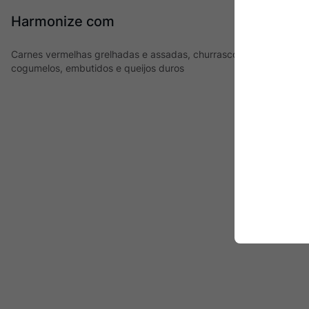
Harmonize com
Carnes vermelhas grelhadas e assadas, churrasco, carnes suínas,
cogumelos, embutidos e queijos duros