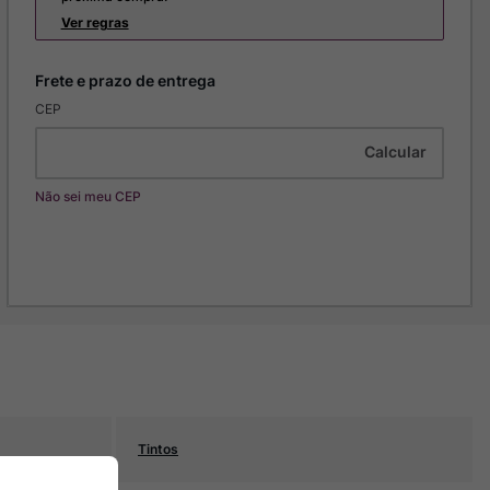
Ver regras
CEP
Não sei meu CEP
Tintos