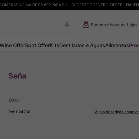
COMPRAS ACIMA DE R$ 699 PARA SUL, SUDESTE E CENTRO-OESTE -
EM IT
Encontre Nossas Lojas
Wine Offer
Spot Offer
Kits
Destilados e Águas
Alimentos
Pro
Seña
2015
Ref
:
024230
Veja a descrição complet