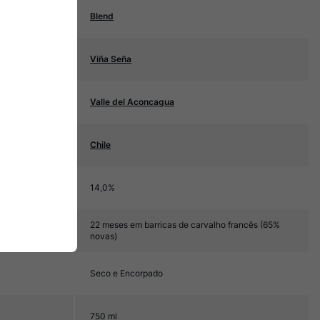
Blend
Viña Seña
Valle del Aconcagua
Chile
14,0%
22 meses em barricas de carvalho francês (65%
novas)
Seco e Encorpado
750 ml