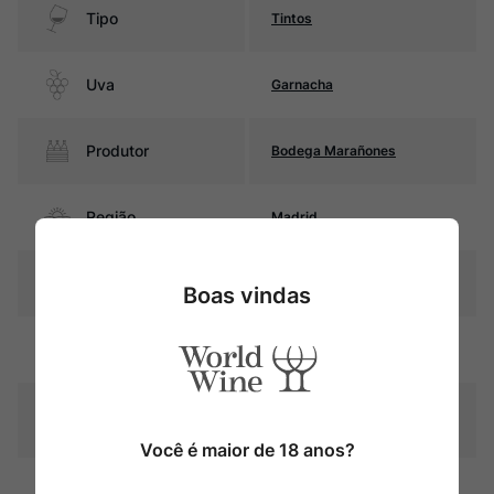
Tipo
Tintos
Uva
Garnacha
Produtor
Bodega Marañones
Região
Madrid
Pais
Espanha
Boas vindas
Rubi intenso com reflexos
Cor
violáceos
Graduação Alcóoli
14,0%
ca
Você é maior de 18 anos?
8 meses em barricas de