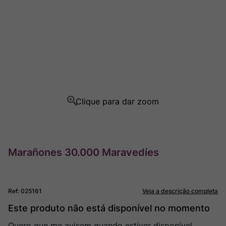
Champagne
8
º
Rocim
9
º
Ver Sacrum
10
º
Marañones 30.000 Maravedíes
Ref
:
025161
Veja a descrição completa
Este produto não está disponível no momento
Quero que me avisem quando estiver disponível