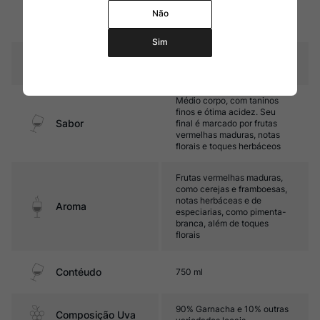
carvalho francês + 2 meses
Amadurecimento
Não
em grandes barris de
carvalho
Sim
Temperatura
16oC – 18oC
Médio corpo, com taninos
finos e ótima acidez. Seu
Sabor
final é marcado por frutas
vermelhas maduras, notas
florais e toques herbáceos
Frutas vermelhas maduras,
como cerejas e framboesas,
notas herbáceas e de
Aroma
especiarias, como pimenta-
branca, além de toques
florais
Contéudo
750 ml
90% Garnacha e 10% outras
Composição Uva