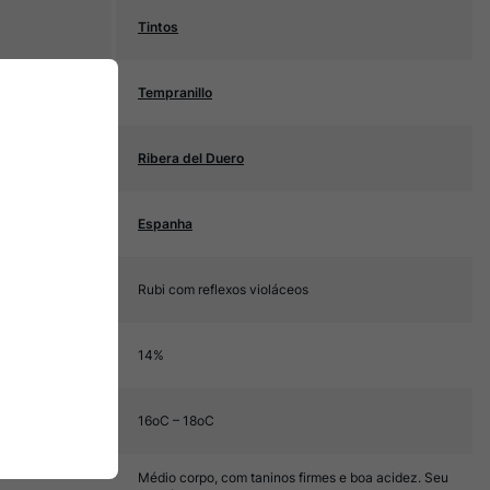
Tintos
Tempranillo
Ribera del Duero
Espanha
Rubi com reflexos violáceos
14%
16oC – 18oC
Médio corpo, com taninos firmes e boa acidez. Seu