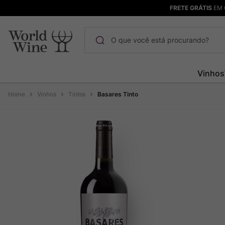
FRETE GRÁTIS
EM 
O que você está procurando?
Termos mais buscados
Vinhos
Maçanita
1
º
Vinhos
Tintos
Basares Tinto
Pinot Noir
2
º
Bodega Garzon
3
º
Garzon
4
º
Chablis
5
º
Barolo
6
º
Pacalet
7
º
Champagne
8
º
Rocim
9
º