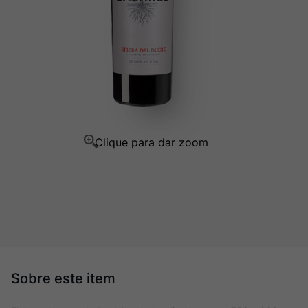
Ver Sacrum
10
º