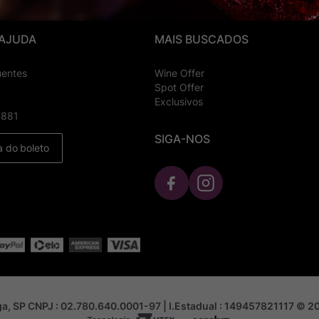
 AJUDA
MAIS BUSCADOS
uentes
Wine Offer
Spot Offer
Exclusivos
8881
SIGA-NOS
a do boleto
nga, SP CNPJ : 02.780.640.0001-97 | I.Estadual : 149457821117 © 