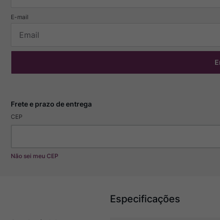
E
CEP
Não sei meu CEP
Especificações