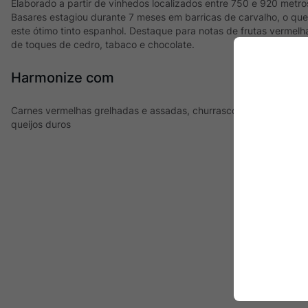
Elaborado a partir de vinhedos localizados entre 750 e 920 metro
Basares estagiou durante 7 meses em barricas de carvalho, o que 
este ótimo tinto espanhol. Destaque para notas de frutas vermelh
de toques de cedro, tabaco e chocolate.
Harmonize com
Carnes vermelhas grelhadas e assadas, churrasco, massas com m
queijos duros