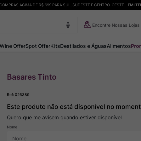
COMPRAS ACIMA DE R$ 699 PARA SUL, SUDESTE E CENTRO-OESTE -
EM IT
Encontre Nossas Lojas
Wine Offer
Spot Offer
Kits
Destilados e Águas
Alimentos
Pro
Basares Tinto
Ref
:
026389
Este produto não está disponível no momen
Quero que me avisem quando estiver disponível