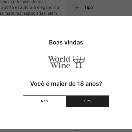
s acima do nível do mar,
aporta estrutura e elegância a
Tipo
as maduras, especiarias, além
Uva
Boas vindas
Região
olho de tomate, embutidos e
Pais
Cor
Você é maior de 18 anos?
Graduação Alcóolica
Não
Sim
Temperatura