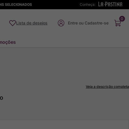
ENS SELECIONADOS
Conheça:
0
Lista de desejos
moções
Veja a descrição completa
to