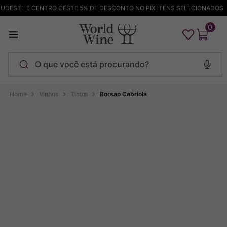
ESTE E CENTRO OESTE 5% DE DESCONTO NO PIX ITENS SELECIONADOS
0
O que você está procurando?
Termos mais buscados
Vinhos
Tintos
Borsao Cabriola
Maçanita
1
º
Pinot Noir
2
º
Bodega Garzon
3
º
Garzon
4
º
Chablis
5
º
Barolo
6
º
Pacalet
7
º