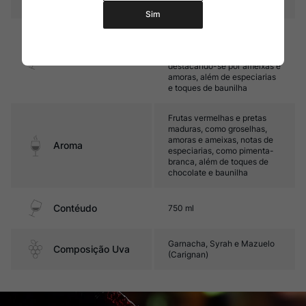
Sim
Encorpado, com taninos
aveludados e bom frescor.
Seu final é frutado,
Sabor
destacando-se por ameixas e
amoras, além de especiarias
e toques de baunilha
Frutas vermelhas e pretas
maduras, como groselhas,
amoras e ameixas, notas de
Aroma
especiarias, como pimenta-
branca, além de toques de
chocolate e baunilha
Contéudo
750 ml
Garnacha, Syrah e Mazuelo
Composição Uva
(Carignan)