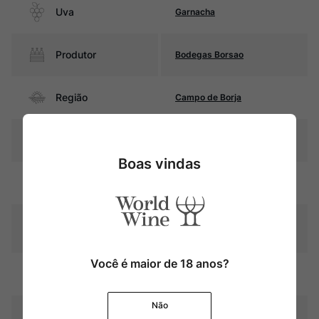
Uva
Garnacha
Produtor
Bodegas Borsao
Região
Campo de Borja
Pais
Espanha
Boas vindas
Rubi intenso com reflexos
Cor
púrpura
Graduação Alcóoli
15,5%
ca
Você é maior de 18 anos?
12 meses em barricas de
Amadurecimento
carvalho
Não
Temperatura
16oC – 18oC