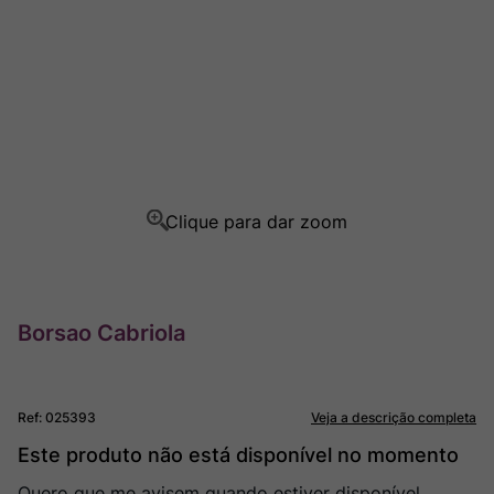
Champagne
8
º
Rocim
9
º
Ver Sacrum
10
º
Borsao Cabriola
Ref
:
025393
Veja a descrição completa
Este produto não está disponível no momento
Quero que me avisem quando estiver disponível