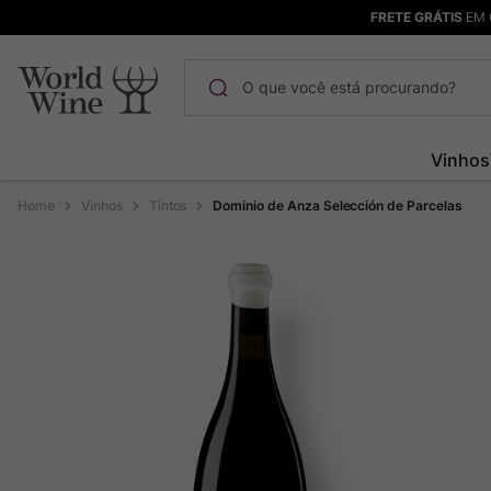
FRETE GRÁTIS
EM 
O que você está procurando?
Termos mais buscados
Vinhos
Maçanita
1
º
Vinhos
Tintos
Dominio de Anza Selección de Parcelas
Pinot Noir
2
º
Bodega Garzon
3
º
Garzon
4
º
Chablis
5
º
Barolo
6
º
Pacalet
7
º
Champagne
8
º
Rocim
9
º