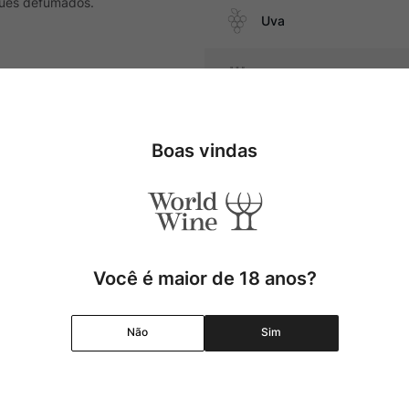
oques defumados.
Uva
Produtor
ate, cogumelos, carnes suínas,
Região
Boas vindas
Pais
Cor
Você é maior de 18 anos?
Graduação Alcóolica
Não
Sim
Amadurecimento
Temperatura