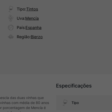
Tipo
:
Tintos
Uva
:
Mencía
País
:
Espanha
Região
:
Bierzo
Especificações
escla das duas vinhas que
de vinhas com média de 80 anos
Tipo
or porcentagem de Mencía é