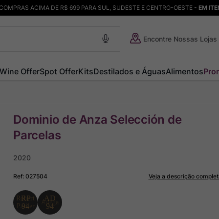
COMPRAS ACIMA DE R$ 699 PARA SUL, SUDESTE E CENTRO-OESTE -
EM IT
Encontre Nossas Lojas
Wine Offer
Spot Offer
Kits
Destilados e Águas
Alimentos
Pro
Dominio de Anza Selección de
Parcelas
2020
Ref
:
027504
Veja a descrição complet