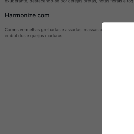
exuberante, destacando-se por cerejas pretas, notas florais e t
Harmonize com
Carnes vermelhas grelhadas e assadas, massas com molho de tom
embutidos e queijos maduros