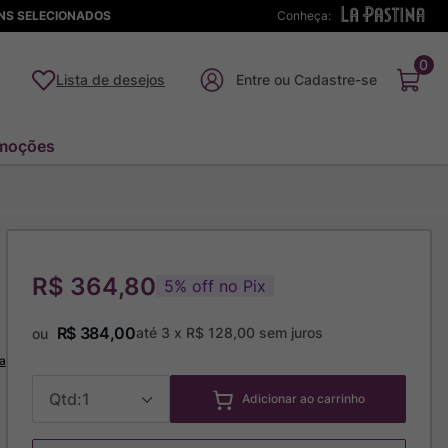
ENS SELECIONADOS
Conheça:
0
Lista de desejos
moções
R$ 364,80
5
%
off no Pix
R$
384
,
00
até
3
x
R$
128
,
00
sem juros
ou
a
1
Adicionar ao carrinho