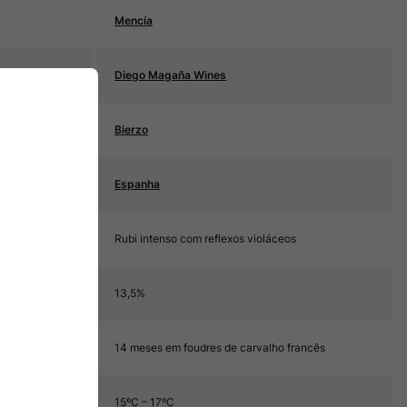
Mencía
Diego Magaña Wines
Bierzo
Espanha
Rubi intenso com reflexos violáceos
13,5%
14 meses em foudres de carvalho francês
15ºC – 17ºC