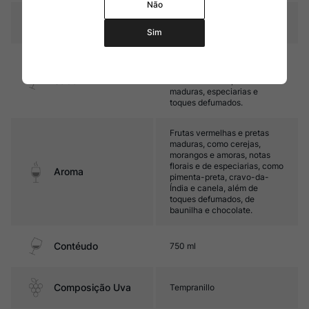
Não
Temperatura
16ºC - 18ºC
Sim
Médio corpo, com taninos
sedosos e ótimo frescor. Seu
Sabor
final é marcado por frutas
maduras, especiarias e
toques defumados.
Frutas vermelhas e pretas
maduras, como cerejas,
morangos e amoras, notas
florais e de especiarias, como
Aroma
pimenta-preta, cravo-da-
Índia e canela, além de
toques defumados, de
baunilha e chocolate.
Contéudo
750 ml
Composição Uva
Tempranillo