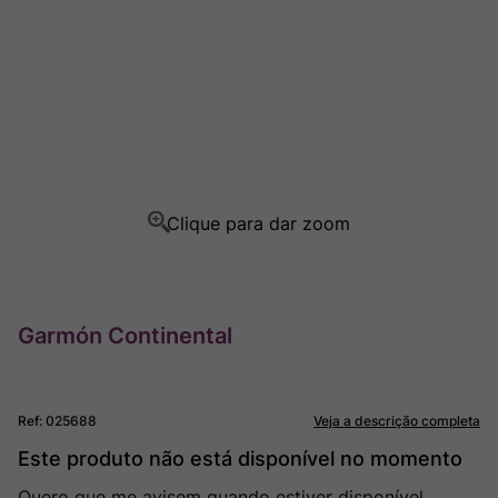
Rocim
8
º
Ver Sacrum
9
º
Champagne
10
º
Garmón Continental
Ref
:
025688
Veja a descrição completa
Este produto não está disponível no momento
Quero que me avisem quando estiver disponível