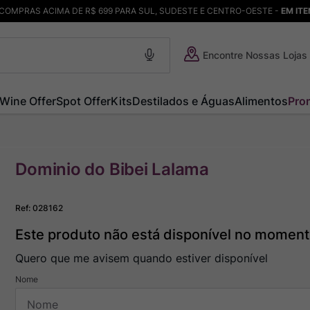
COMPRAS ACIMA DE R$ 699 PARA SUL, SUDESTE E CENTRO-OESTE -
EM IT
Encontre Nossas Lojas
Wine Offer
Spot Offer
Kits
Destilados e Águas
Alimentos
Pro
Dominio do Bibei Lalama
Ref
:
028162
Este produto não está disponível no momen
Quero que me avisem quando estiver disponível