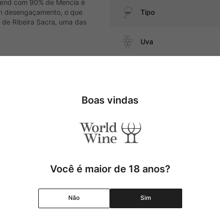
 blend com 90% de Mencía é
em desengaçamento, o que
Tipo
o de Ribeira Sacra, uma das
Uva
Produtor
m ragu de cogumelos, vegetais
Boas vindas
Região
Pais
Cor
Você é maior de 18 anos?
Graduação Alcóolica
Não
Sim
Amadurecimento