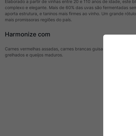
Elaborado a partir de vinhas entre 20 e 110 anos de idade, este
complexo e elegante. Mais de 60% das uvas são fermentadas s
aporta estrutura, e taninos mais firmes ao vinho. Um grande rótul
mais promissoras regiões do país.
Harmonize com
Carnes vermelhas assadas, carnes brancas guisadas, polenta co
grelhados e queijos maduros.