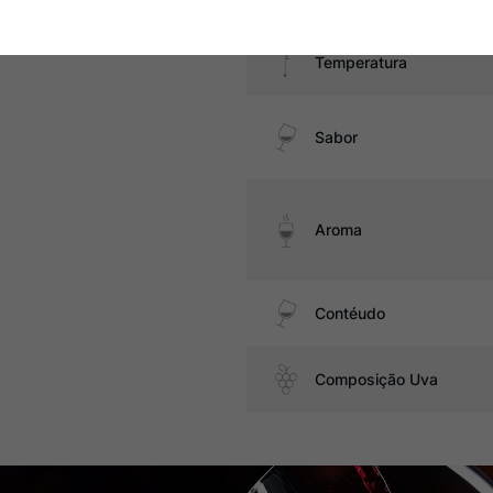
Temperatura
Sabor
Aroma
Contéudo
Composição Uva