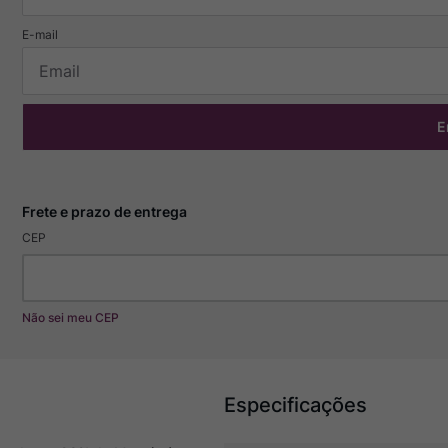
E
CEP
Não sei meu CEP
Especificações