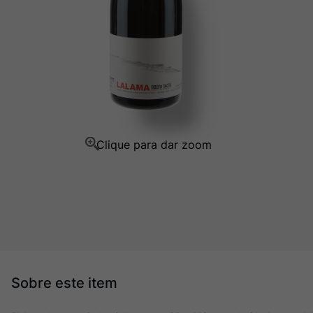
Champagne
10
º