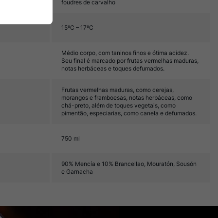
foudres de carvalho
15ºC – 17ºC
Médio corpo, com taninos finos e ótima acidez.
Seu final é marcado por frutas vermelhas maduras,
notas herbáceas e toques defumados.
Frutas vermelhas maduras, como cerejas,
morangos e framboesas, notas herbáceas, como
chá-preto, além de toques vegetais, como
pimentão, especiarias, como canela e defumados.
750 ml
90% Mencía e 10% Brancellao, Mouratón, Sousón
e Garnacha