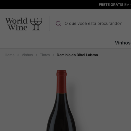
FRETE GRÁTIS
EM 
O que você está procurando?
Termos mais buscados
Vinhos
Maçanita
1
º
Vinhos
Tintos
Dominio do Bibei Lalama
Pinot Noir
2
º
Barolo
3
º
Chablis
4
º
Bodega Garzon
5
º
Garzon
6
º
Pacalet
7
º
Rocim
8
º
Ver Sacrum
9
º