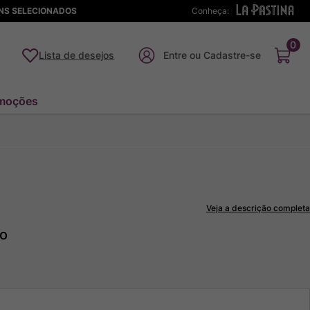
ENS SELECIONADOS
Conheça:
0
Lista de desejos
moções
Veja a descrição completa
to