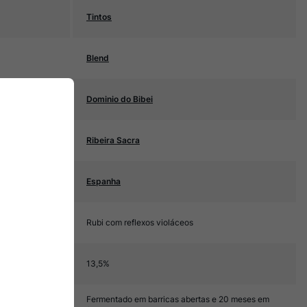
Tintos
Blend
Dominio do Bibei
Ribeira Sacra
Espanha
Rubi com reflexos violáceos
13,5%
Fermentado em barricas abertas e 20 meses em