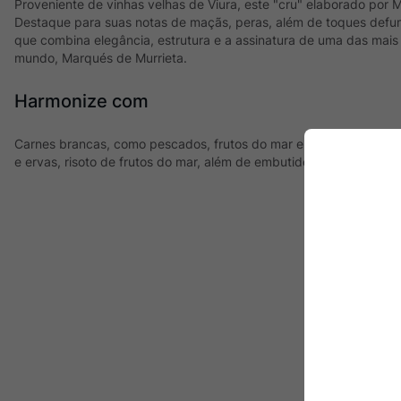
Proveniente de vinhas velhas de Viura, este "cru" elaborado por 
Destaque para suas notas de maçãs, peras, além de toques defu
que combina elegância, estrutura e a assinatura de uma das mais 
mundo, Marqués de Murrieta.
Harmonize com
Carnes brancas, como pescados, frutos do mar e carnes suínas,
e ervas, risoto de frutos do mar, além de embutidos e queijos ma