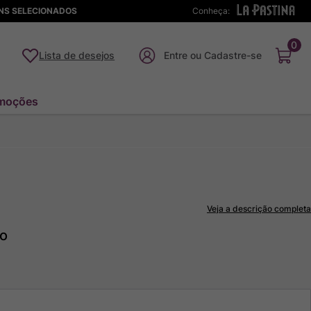
ENS SELECIONADOS
Conheça:
0
Lista de desejos
moções
Veja a descrição completa
to