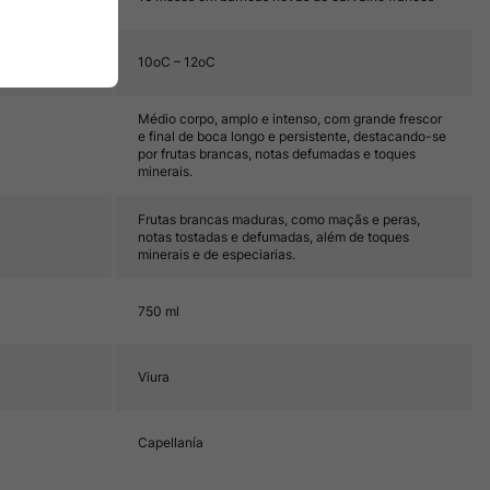
10oC – 12oC
Médio corpo, amplo e intenso, com grande frescor
e final de boca longo e persistente, destacando-se
por frutas brancas, notas defumadas e toques
minerais.
Frutas brancas maduras, como maçãs e peras,
notas tostadas e defumadas, além de toques
minerais e de especiarias.
750 ml
Viura
Capellanía