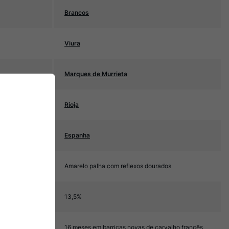
Brancos
Viura
Marques de Murrieta
Rioja
Espanha
Amarelo palha com reflexos dourados
13,5%
16 meses em barricas novas de carvalho francês