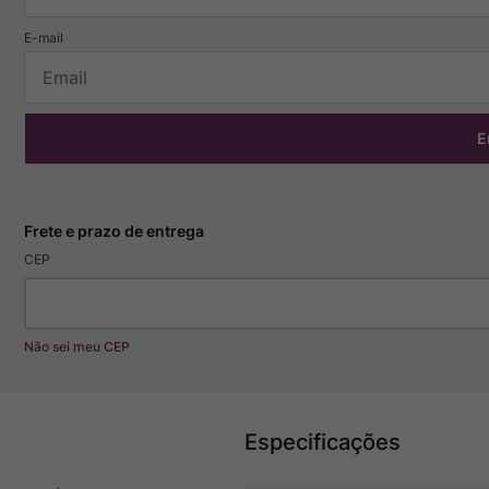
E
CEP
Não sei meu CEP
Especificações