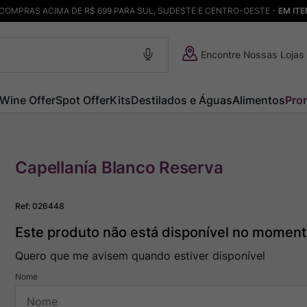
COMPRAS ACIMA DE R$ 699 PARA SUL, SUDESTE E CENTRO-OESTE -
EM IT
Encontre Nossas Lojas
Wine Offer
Spot Offer
Kits
Destilados e Águas
Alimentos
Pro
Capellanía Blanco Reserva
Ref
:
026448
Este produto não está disponível no momen
Quero que me avisem quando estiver disponível