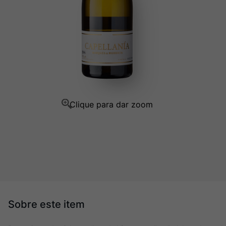
Champagne
10
º