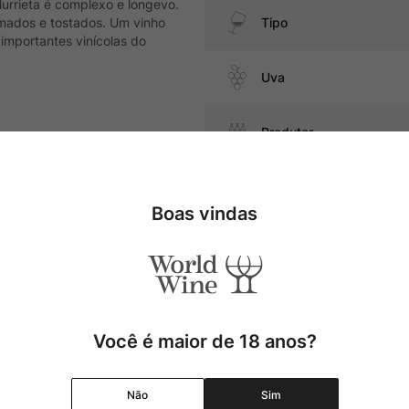
Murrieta é complexo e longevo.
mados e tostados. Um vinho
Tipo
importantes vinícolas do
Uva
Produtor
 massas salteadas com manteiga
duros
Região
Boas vindas
Pais
Cor
Você é maior de 18 anos?
Graduação Alcóolica
Não
Sim
Amadurecimento