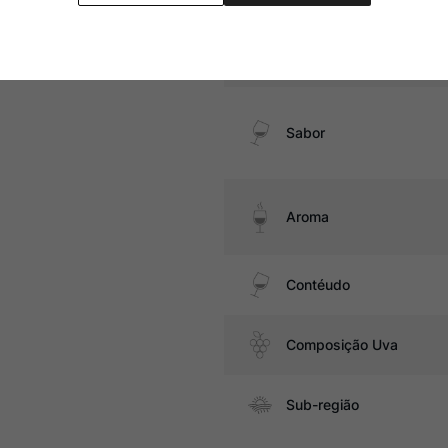
Temperatura
Sabor
Aroma
Contéudo
Composição Uva
Sub-região