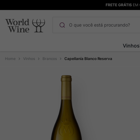
FRETE GRÁTIS
EM 
O que você está procurando?
Termos mais buscados
Vinhos
Maçanita
1
º
Vinhos
Brancos
Capellanía Blanco Reserva
Pinot Noir
2
º
Barolo
3
º
Chablis
4
º
Bodega Garzon
5
º
Garzon
6
º
Pacalet
7
º
Rocim
8
º
Ver Sacrum
9
º