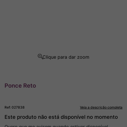
Rocim
8
º
Ver Sacrum
9
º
Champagne
10
º
Ponce Reto
Ref
:
027838
Veja a descrição completa
Este produto não está disponível no momento
Quero que me avisem quando estiver disponível