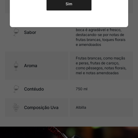
Temperatura
10ºC – 12ºC
Sim
Médio corpo, com boa acidez
e untuosidade. Seu final de
boca é agradável e fresco,
Sabor
destacando-se por notas de
frutas brancas, toques florais
e amendoados
Frutas brancas, como maçãs
e peras, frutas de caroço,
Aroma
como pêssegos, notas florais,
mel e notas amendoadas
Contéudo
750 ml
Composição Uva
Albilla