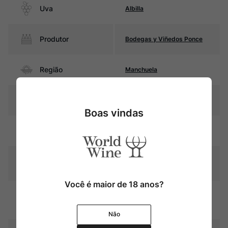
Uva
Albilla
Produtor
Bodegas y Viñedos Ponce
Região
Manchuela
Pais
Espanha
Boas vindas
Amarelo palha com reflexos
Cor
esverdeados
Graduação Alcóoli
13,5%
ca
Você é maior de 18 anos?
8 meses em barricas usadas
Amadurecimento
de carvalho francês de 600
litros
Não