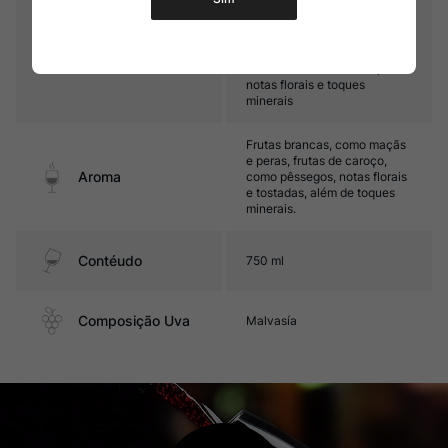
Médio corpo, com boa acidez
e textura. Seu final de boca é
fresco, destacando-se por
Sabor
notas de frutas brancas,
notas florais e toques
minerais
Frutas brancas, como maçãs
e peras, frutas de caroço,
Aroma
como pêssegos, notas florais
e tostadas, além de toques
minerais.
Contéudo
750 ml
Composição Uva
Malvasía