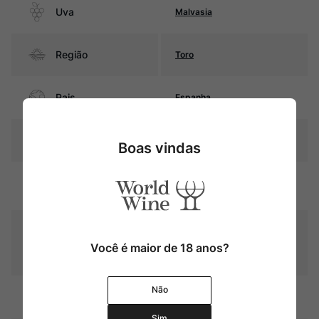
Uva
Malvasia
Região
Toro
Pais
Espanha
Amarelo palha com reflexos
Cor
Boas vindas
esverdeados
Graduação Alcóoli
13,5%
ca
Fermentação e estágio
durante 10 meses em foudres
Amadurecimento
Você é maior de 18 anos?
usadas de carvalho francês
sobre as lias (sur lie)
Não
Temperatura
10ºC – 12ºC
Sim