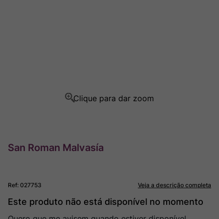
Rocim
8
º
Ver Sacrum
9
º
Champagne
10
º
San Roman Malvasía
Ref
:
027753
Veja a descrição completa
Este produto não está disponível no momento
Quero que me avisem quando estiver disponível