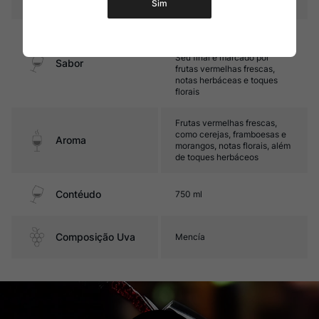
Sim
Médio corpo, com ótima
acidez e taninos maduros.
Seu final é marcado por
Sabor
frutas vermelhas frescas,
notas herbáceas e toques
florais
Frutas vermelhas frescas,
como cerejas, framboesas e
Aroma
morangos, notas florais, além
de toques herbáceos
Contéudo
750 ml
Composição Uva
Mencía