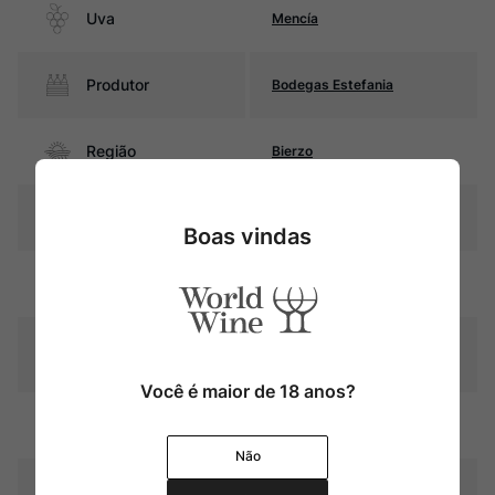
Uva
Mencía
Produtor
Bodegas Estefania
Região
Bierzo
Pais
Espanha
Boas vindas
Rubi intenso com reflexos
Cor
violáceos
Graduação Alcóoli
13,0%
ca
Você é maior de 18 anos?
Amadurecimento
Sem estágio em carvalho
Não
Temperatura
16oC – 18oC