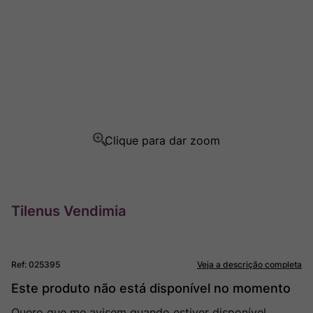
Ver Sacrum
8
º
Rocim
9
º
Champagne
10
º
Tilenus Vendimia
Ref
:
025395
Veja a descrição completa
Este produto não está disponível no momento
Quero que me avisem quando estiver disponível