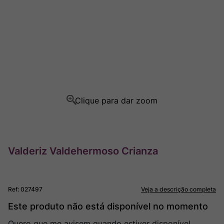
Champagne
8
º
Rocim
9
º
Ver Sacrum
10
º
Valderiz Valdehermoso Crianza
Ref
:
027497
Veja a descrição completa
Este produto não está disponível no momento
Quero que me avisem quando estiver disponível