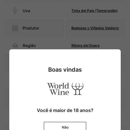
Uva
Tinta del País (Tempranillo)
Produtor
Bodegas y Viñedos Valderiz
Região
Ribera del Duero
Pais
Espanha
Boas vindas
Rubi intenso com reflexos
Cor
violáceos
Graduação Alcóoli
14,5%
ca
Você é maior de 18 anos?
18 meses em barricas de
Amadurecimento
carvalho (30% novas)
Não