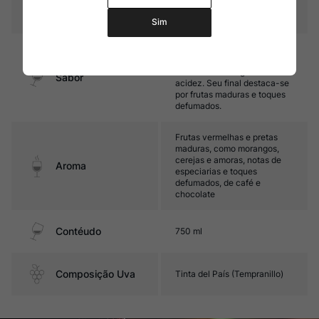
Temperatura
16ºC – 18ºC
Sim
Encorpado, com excelente
equilíbrio entre seus taninos
maduros e sua agradável
Sabor
acidez. Seu final destaca-se
por frutas maduras e toques
defumados.
Frutas vermelhas e pretas
maduras, como morangos,
cerejas e amoras, notas de
Aroma
especiarias e toques
defumados, de café e
chocolate
Contéudo
750 ml
Composição Uva
Tinta del País (Tempranillo)