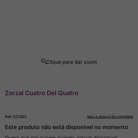
Champagne
8
º
Rocim
9
º
Ver Sacrum
10
º
Zorzal Cuatro Del Quatro
Ref
:
027263
Veja a descrição completa
Este produto não está disponível no momento
Quero que me avisem quando estiver disponível