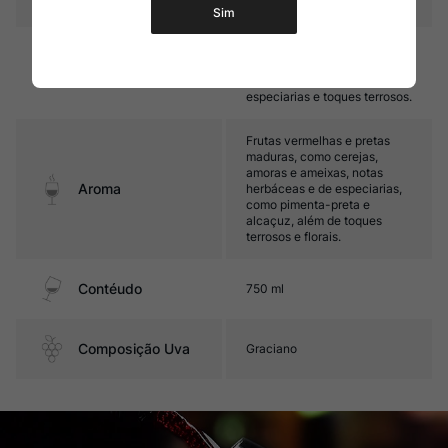
Sim
Encorpado, com taninos
firmes e boa acidez. Seu final
Sabor
é marcado por frutas pretas,
especiarias e toques terrosos.
Frutas vermelhas e pretas
maduras, como cerejas,
amoras e ameixas, notas
Aroma
herbáceas e de especiarias,
como pimenta-preta e
alcaçuz, além de toques
terrosos e florais.
Contéudo
750 ml
Composição Uva
Graciano