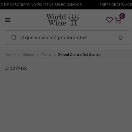
 DE DESCONTO NO PIX ITENS SELECIONADOS
FRETE GRÁTIS ACIMA
0
O que você está procurando?
Termos mais buscados
Vinhos
Tintos
Zorzal Cuatro Del Quatro
Maçanita
1
º
Pinot Noir
2
º
Bodega Garzon
3
º
Garzon
4
º
Chablis
5
º
Barolo
6
º
Pacalet
7
º