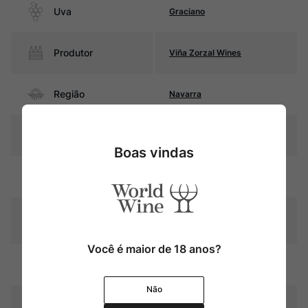
Uva
Graciano
Produtor
Viña Zorzal Wines
Região
Navarra
Pais
Espanha
Boas vindas
Rubi intenso com reflexos
Cor
violáceo
Graduação Alcóoli
14%
ca
Você é maior de 18 anos?
12 meses em barricas de
Amadurecimento
carvalho francês
Não
Temperatura
15ºC – 17ºC