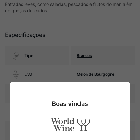
Entradas leves, como saladas, pescados e frutos do mar, além
de queijos delicados
Especificações
Tipo
Brancos
Uva
Melon de Bourgogne
Produtor
Famille Bougrier
Boas vindas
Região
Loire
Pais
França