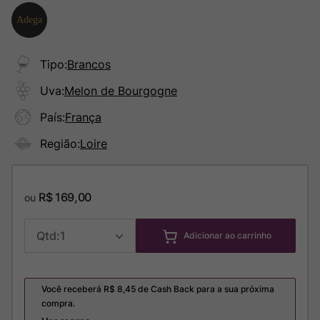
Tipo
:
Brancos
Uva
:
Melon de Bourgogne
País
:
França
Região
:
Loire
R$
169
,
00
ou
1
Adicionar ao carrinho
Você receberá R$
8,45
de Cash Back para a sua próxima
compra.