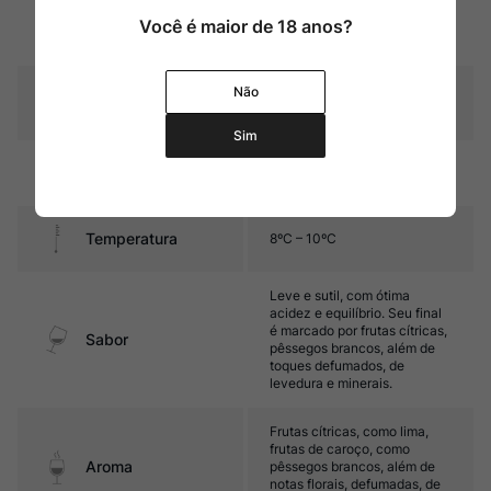
Você é maior de 18 anos?
Amarelo palha com reflexos
Cor
esverdeados
Graduação Alcóoli
Não
12,5%
ca
Sim
6 meses em contato com as
Amadurecimento
borras finas (sur lie)
Temperatura
8ºC – 10ºC
Leve e sutil, com ótima
acidez e equilíbrio. Seu final
é marcado por frutas cítricas,
Sabor
pêssegos brancos, além de
toques defumados, de
levedura e minerais.
Frutas cítricas, como lima,
frutas de caroço, como
Aroma
pêssegos brancos, além de
notas florais, defumadas, de