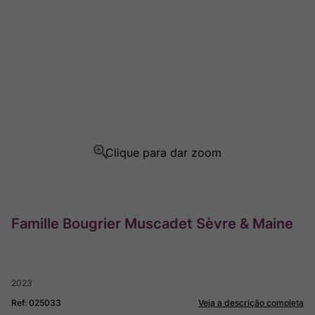
Ver Sacrum
8
º
Champagne
9
º
Rocim
10
º
Famille Bougrier Muscadet Sèvre & Maine
2023
Ref
:
025033
Veja a descrição completa