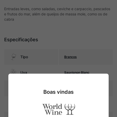
Entradas leves, como saladas, ceviche e carpaccio, pescados
e frutos do mar, além de queijos de massa mole, como os de
cabra
Especificações
Tipo
Brancos
Uva
Sauvignon Blanc
Produtor
Famille Bougrier
Boas vindas
Região
Loire