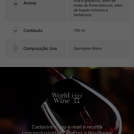
lima e grapefruit, além de
Aroma
notas de flores brancas, além
de toques minerais e
herbáceos.
Contéudo
750 ml
Composição Uva
Sauvignon Blanc
Cadastre o seu e-mail e receba
com exclusividade Ofertas e Novidades