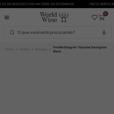
5% DE DESCONTO NO PIX ITENS SELECIONADOS
FRETE GRÁTIS ACI
0
O que você está procurando?
Termos mais buscados
Famille Bougrier Touraine Sauvignon
Vinhos
Brancos
Blanc
Maçanita
1
º
Bodega Garzon
2
º
Pinot Noir
3
º
Barolo
4
º
Pacalet
5
º
Garzon
6
º
Chablis
7
º