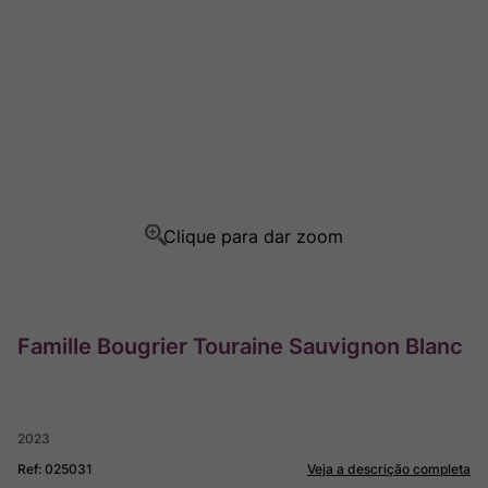
Champagne
8
º
Rocim
9
º
Ver Sacrum
10
º
Famille Bougrier Touraine Sauvignon Blanc
2023
Ref
:
025031
Veja a descrição completa