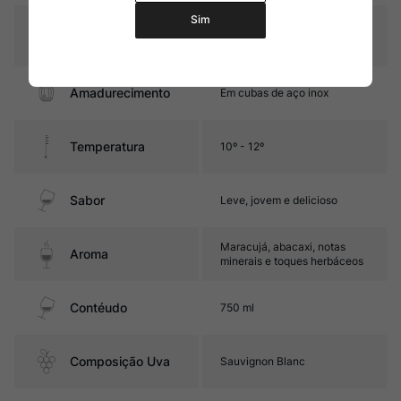
Sim
Graduação Alcóoli
13,0%
ca
Amadurecimento
Em cubas de aço inox
Temperatura
10º - 12º
Sabor
Leve, jovem e delicioso
Maracujá, abacaxi, notas
Aroma
minerais e toques herbáceos
Contéudo
750 ml
Composição Uva
Sauvignon Blanc