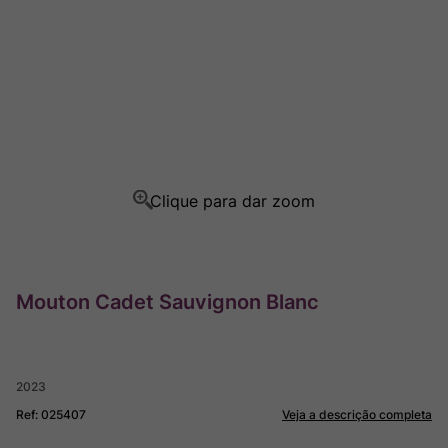
Rocim
8
º
Ver Sacrum
9
º
Champagne
10
º
Mouton Cadet Sauvignon Blanc
2023
Ref
:
025407
Veja a descrição completa