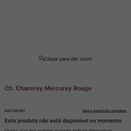
Ver Sacrum
8
º
Rocim
9
º
Champagne
10
º
Ch. Chamirey Mercurey Rouge
Ref
:
026381
Veja a descrição completa
Este produto não está disponível no momento
Quero que me avisem quando estiver disponível