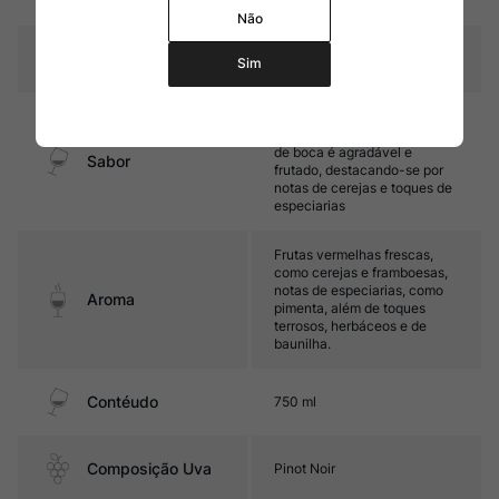
sendo 10% novas
Não
Temperatura
15ºC – 17ºC
Sim
Médio corpo, com taninos
finos e boa acidez. Seu final
de boca é agradável e
Sabor
frutado, destacando-se por
notas de cerejas e toques de
especiarias
Frutas vermelhas frescas,
como cerejas e framboesas,
notas de especiarias, como
Aroma
pimenta, além de toques
terrosos, herbáceos e de
baunilha.
Contéudo
750 ml
Composição Uva
Pinot Noir