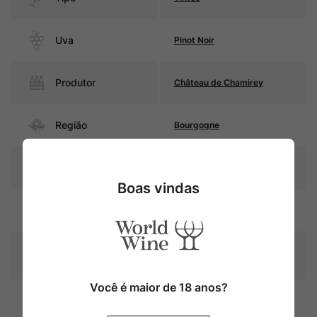
Uva
Pinot Noir
Produtor
Château de Chamirey
Região
Bourgogne
Pais
França
Boas vindas
Cor
Rubi com reflexos violáceos
Graduação Alcóoli
14,5%
ca
Você é maior de 18 anos?
12 meses em barricas de
Amadurecimento
carvalho (40% do vinho),