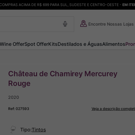
COMPRAS ACIMA DE R$ 699 PARA SUL, SUDESTE E CENTRO-OESTE -
EM IT
Encontre Nossas Lojas
Wine Offer
Spot Offer
Kits
Destilados e Águas
Alimentos
Pro
Château de Chamirey Mercurey
Rouge
2020
Ref
:
027593
Veja a descrição complet
Tipo
:
Tintos