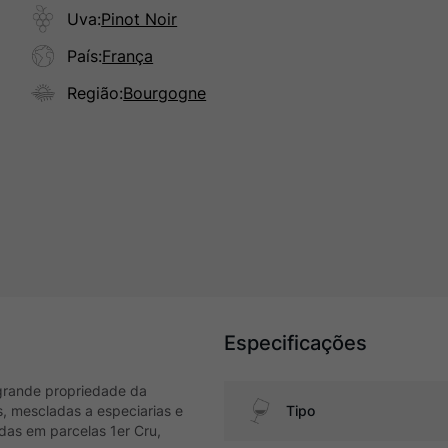
Uva
:
Pinot Noir
País
:
França
Região
:
Bourgogne
Especificações
 grande propriedade da
, mescladas a especiarias e
Tipo
das em parcelas 1er Cru,