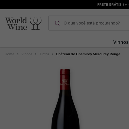
FRETE GRÁTIS
EM 
O que você está procurando?
Termos mais buscados
Vinhos
Maçanita
1
º
Vinhos
Tintos
Château de Chamirey Mercurey Rouge
Pinot Noir
2
º
Bodega Garzon
3
º
Garzon
4
º
Chablis
5
º
Barolo
6
º
Pacalet
7
º
Champagne
8
º
Rocim
9
º