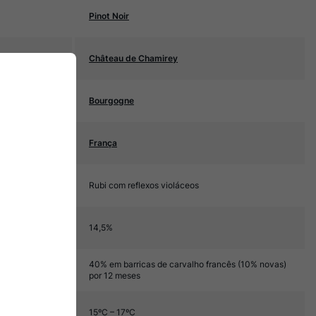
Pinot Noir
Château de Chamirey
Bourgogne
França
Rubi com reflexos violáceos
14,5%
40% em barricas de carvalho francês (10% novas)
por 12 meses
15ºC – 17ºC