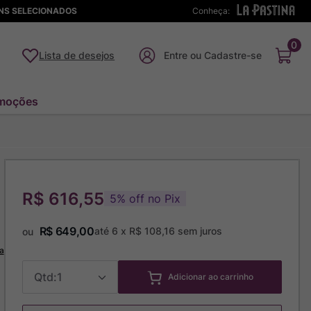
ENS SELECIONADOS
Conheça:
0
Lista de desejos
moções
R$ 616,55
5
%
off no Pix
R$
649
,
00
até
6
x
R$
108
,
16
sem juros
ou
a
1
Adicionar ao carrinho