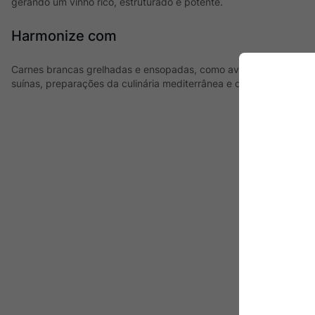
gerando um vinho rico, estruturado e potente.
Harmonize com
Carnes brancas grelhadas e ensopadas, como aves, massas com 
suínas, preparações da culinária mediterrânea e queijos amarelos