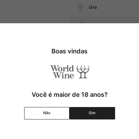
Uva
Produtor
molho de tomate, carnes
Região
Boas vindas
Pais
Cor
Você é maior de 18 anos?
Graduação Alcóolica
Não
Sim
Amadurecimento
Temperatura