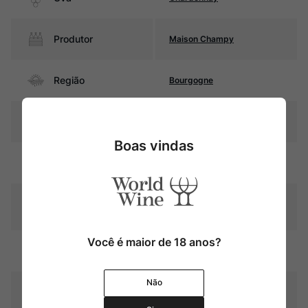
Produtor
Maison Champy
Região
Bourgogne
Pais
França
Boas vindas
Amarelo palha com reflexos
Cor
esverdeados
Graduação Alcóoli
13,0%
ca
Você é maior de 18 anos?
12 meses em barricas de
Amadurecimento
carvalho (20% novas)
Não
Temperatura
10oC – 12oC