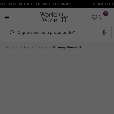
 DE DESCONTO NO PIX ITENS SELECIONADOS
FRETE GRÁTIS ACIM
0
O que você está procurando?
Termos mais buscados
Vinhos
Brancos
Champy Meursault
Maçanita
1
º
Pinot Noir
2
º
Barolo
3
º
Garzon
4
º
Chablis
5
º
Bodega Garzon
6
º
Pacalet
7
º