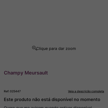
Ver Sacrum
8
º
Rocim
9
º
Champagne
10
º
Champy Meursault
Ref
:
025447
Veja a descrição completa
Este produto não está disponível no momento
Quero que me avisem quando estiver disponível