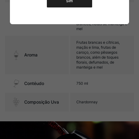
Sim
Médio corpo, com ótima
cremosidade e acidez. Seu
Sabor
final é marcado por pêssegos
brancos, notas de manteiga e
mel
Frutas brancas e cítricas,
maçãs e lima, frutas de
caroço, como pêssegos
Aroma
brancos, além de toques
florais, defumados, de
manteiga e mel
Contéudo
750 ml
Composição Uva
Chardonnay