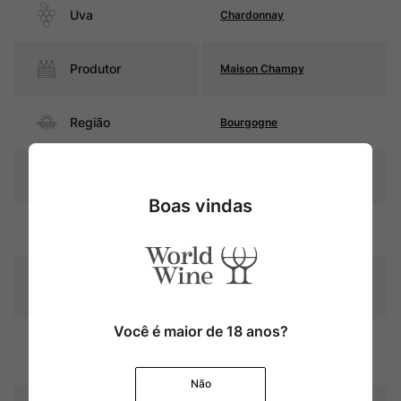
Uva
Chardonnay
Produtor
Maison Champy
Região
Bourgogne
Pais
França
Boas vindas
Amarelo palha com reflexos
Cor
esverdeados
Graduação Alcóoli
13,0%
ca
Você é maior de 18 anos?
Fermentação e estágio
Amadurecimento
durante 12 meses em barricas
de carvalho (50% novas)
Não