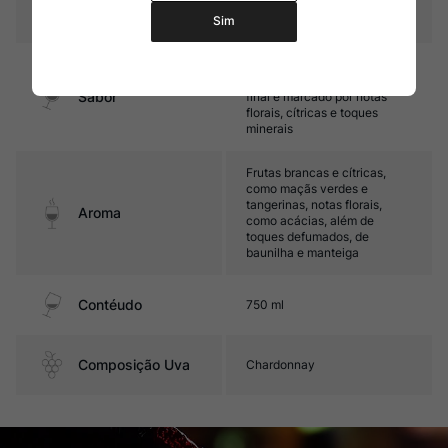
Temperatura
10oC – 12oC
Sim
Médio corpo, com ótima
cremosidade e acidez. Seu
Sabor
final é marcado por notas
florais, cítricas e toques
minerais
Frutas brancas e cítricas,
como maçãs verdes e
tangerinas, notas florais,
Aroma
como acácias, além de
toques defumados, de
baunilha e manteiga
Contéudo
750 ml
Composição Uva
Chardonnay