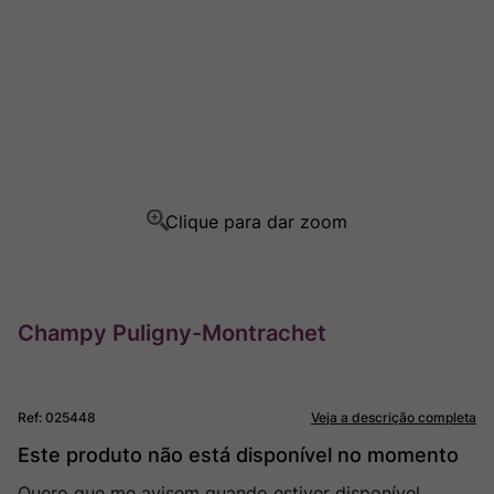
Champagne
8
º
Rocim
9
º
Ver Sacrum
10
º
Champy Puligny-Montrachet
Ref
:
025448
Veja a descrição completa
Este produto não está disponível no momento
Quero que me avisem quando estiver disponível