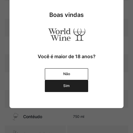
Uva
Chardonnay
Boas vindas
Produtor
Domaine de Chassorney
Região
Bourgogne
Você é maior de 18 anos?
Pais
França
Não
6 a 12 meses barris de
Amadurecimento
carvalho
Sim
Sabor
Seco e Médio
Contéudo
750 ml