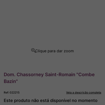
Rocim
8
º
Ver Sacrum
9
º
Champagne
10
º
Dom. Chassorney Saint-Romain "Combe
Bazin"
Ref
:
022215
Veja a descrição completa
Este produto não está disponível no momento