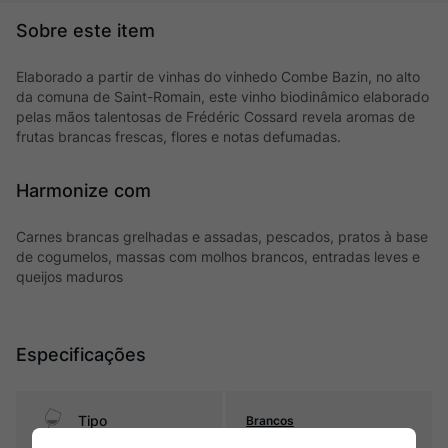
Elaborado a partir de vinhas do vinhedo Combe Bazin, no alto
da comuna de Saint-Romain, este vinho biodinâmico elaborado
pelas mãos talentosas de Frédéric Cossard revela aromas de
frutas brancas frescas, flores e notas defumadas.
Harmonize com
Carnes brancas grelhadas e assadas, pescados, pratos à base
de cogumelos, massas com molhos brancos, entradas leves e
queijos maduros
Especificações
Tipo
Brancos