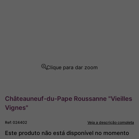
Ver Sacrum
8
º
Rocim
9
º
Champagne
10
º
Châteauneuf-du-Pape Roussanne "Vieilles
Vignes"
Ref
:
024402
Veja a descrição completa
Este produto não está disponível no momento