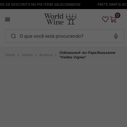
% DE DESCONTO NO PIX ITENS SELECIONADOS
FRETE GRÁTIS ACIM
0
O que você está procurando?
Termos mais buscados
Châteauneuf-du-Pape Roussanne
Vinhos
Brancos
"Vieilles Vignes"
Maçanita
1
º
Pinot Noir
2
º
Barolo
3
º
Garzon
4
º
Chablis
5
º
Bodega Garzon
6
º
Pacalet
7
º