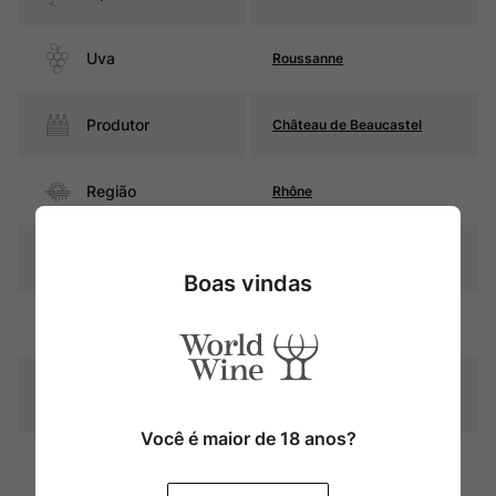
Uva
Roussanne
Produtor
Château de Beaucastel
Região
Rhône
Pais
França
Boas vindas
Amarelo palha com reflexos
Cor
dourados
Graduação Alcóoli
14,5%
ca
Você é maior de 18 anos?
30% do vinho fermenta e
Amadurecimento
estagia em barris de carvalho
durante 8 meses