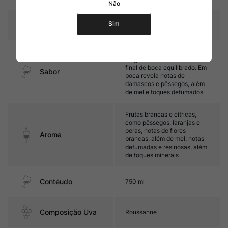
Não
Sim
Temperatura
10ºC – 12ºC
Encorpado, maduro e
elegante, com boa acidez e
final de boca equilibrado. Em
Sabor
boca revela notas de
damascos e pêssegos, além
de mel e toques defumados
Frutas brancas e cítricas,
como pêssegos, laranjas e
peras, notas de flores
Aroma
brancas, além de mel, notas
defumadas e resinosas, além
de toques minerais
Contéudo
750 ml
Composição Uva
Roussanne