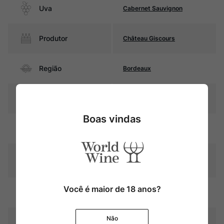
Uva
Cabernet Sauvignon
Produtor
Château Giscours
Região
Bordeaux
Pais
França
Boas vindas
Rubi intenso com reflexos
Cor
violáceos
Graduação Alcóoli
13,5%
ca
Você é maior de 18 anos?
15 a 18 meses em barricas de
Amadurecimento
carvalho (50% novas)
Não
Temperatura
16oC – 18oC