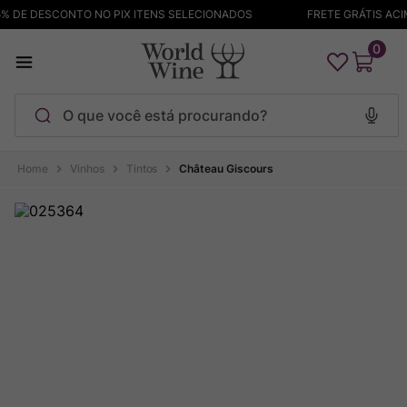
 DE DESCONTO NO PIX ITENS SELECIONADOS
FRETE GRÁTIS ACIMA
0
O que você está procurando?
Termos mais buscados
Vinhos
Tintos
Château Giscours
Maçanita
1
º
Pinot Noir
2
º
Barolo
3
º
Chablis
4
º
Bodega Garzon
5
º
Garzon
6
º
Pacalet
7
º