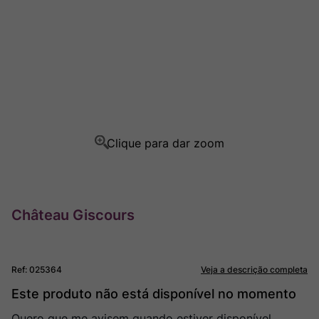
Rocim
8
º
Ver Sacrum
9
º
Champagne
10
º
Château Giscours
Ref
:
025364
Veja a descrição completa
Este produto não está disponível no momento
Quero que me avisem quando estiver disponível