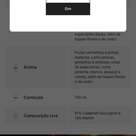
Sim
Médio corpo, com taninos
finos e boa acidez. Seu final
é marcado por frutas
Sabor
vermelhas maduras,
especiarias doces, além de
toques florais e de cedro
Frutas vermelhas e pretas
maduras, como amoras,
groselhas e ameixas, notas
Aroma
de especiarias, como
pimenta-branca, alcaçuz e
canela, além de toques florais
e de cedro
Contéudo
750 ml
81% Cabernet Sauvignon e
Composição Uva
19% Merlot