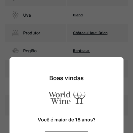
Uva
Blend
Produtor
Château Haut-Brion
Região
Bordeaux
Pais
França
Boas vindas
Amarelo palha com reflexos
Cor
esverdeados
Graduação Alcóoli
14,5%
ca
Você é maior de 18 anos?
Fermentação e estágio entre
Amadurecimento
10 e 16 meses em barricas de
carvalho (parte novas)