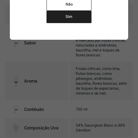
Não
Temperatura
10ºC – 12ºC
Sim
Médio corpo, com ótima
acidez e equilíbrio. Seu final
é marcado por frutas cítricas,
Sabor
mescladas a amêndoas,
baunilha, mel e toques de
flores brancas.
Frutas cítricas, como lima,
frutas brancas, como
pêssegos, amêndoas,
Aroma
baunilha, flores brancas, além
de toques de especiarias,
minerais e de mel.
Contéudo
750 ml
54% Sauvignon Blanc e 46%
Composição Uva
Sémillon