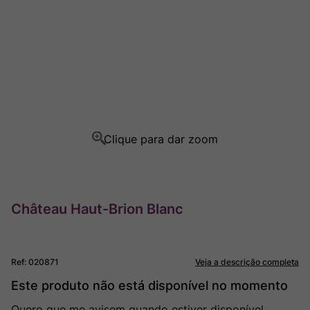
Ver Sacrum
8
º
Rocim
9
º
Champagne
10
º
Château Haut-Brion Blanc
Ref
:
020871
Veja a descrição completa
Este produto não está disponível no momento
Quero que me avisem quando estiver disponível