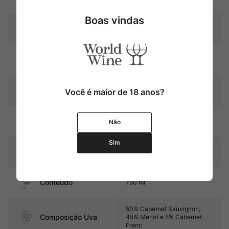
Boas vindas
Château Malescot Saint-
Produtor
Exupéry
Região
Bordeaux
Pais
França
Você é maior de 18 anos?
14 a 16 meses em barricas de
Amadurecimento
Não
carvalho (80% novas)
Sim
Sabor
Seco e com médio corpo
Contéudo
750 ml
50% Cabernet Sauvignon,
Composição Uva
45% Merlot e 5% Cabernet
Franc