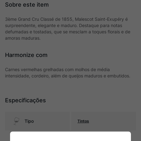
3ème Grand Cru Classé de 1855, Malescot Saint-Exupéry é
surpreendente, elegante e maduro. Destaque para notas
defumadas e tostadas, que se mesclam a toques florais e de
amoras maduras.
Harmonize com
Carnes vermelhas grelhadas com molhos de média
intensidade, cordeiro, além de queijos maduros e embutidos.
Especificações
Tipo
Tintos
Uva
Cabernet Sauvignon