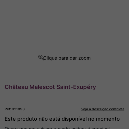
Rocim
8
º
Ver Sacrum
9
º
Champagne
10
º
Château Malescot Saint-Exupéry
Ref
:
021893
Veja a descrição completa
Este produto não está disponível no momento
Quero que me avisem quando estiver disponível