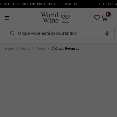
5% DE DESCONTO NO PIX ITENS SELECIONADOS
FRETE GRÁTIS AC
0
O que você está procurando?
Termos mais buscados
Vinhos
Tintos
Château Potensac
Maçanita
1
º
Bodega Garzon
2
º
Pinot Noir
3
º
Barolo
4
º
Pacalet
5
º
Garzon
6
º
Chablis
7
º