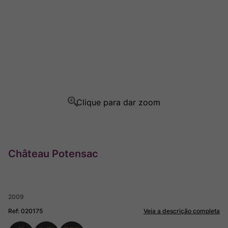
Champagne
8
º
Rocim
9
º
Ver Sacrum
10
º
Château Potensac
2009
Ref
:
020175
Veja a descrição completa