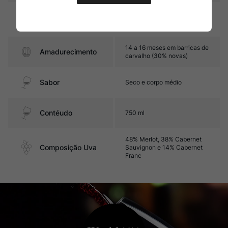
Graduação Alcóoli
14,0%
ca
14 a 16 meses em barricas de
Amadurecimento
carvalho (30% novas)
Sabor
Seco e corpo médio
Contéudo
750 ml
48% Merlot, 38% Cabernet
Composição Uva
Sauvignon e 14% Cabernet
Franc