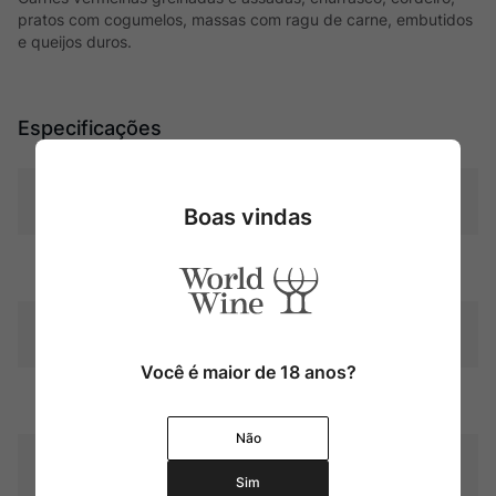
pratos com cogumelos, massas com ragu de carne, embutidos
e queijos duros.
Especificações
Tipo
Tintos
Boas vindas
Uva
Merlot
Produtor
Château Potensac
Você é maior de 18 anos?
Região
Bordeaux
Não
Pais
França
Sim