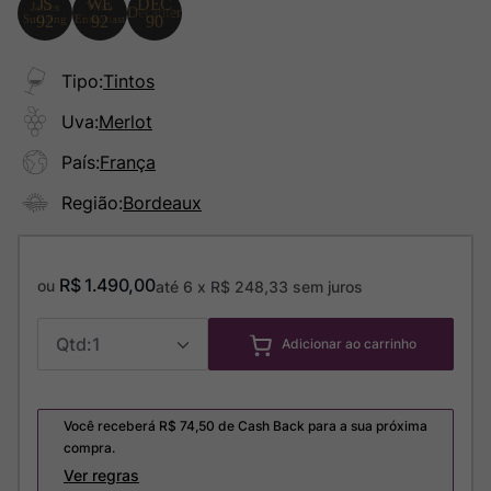
Tipo
:
Tintos
Uva
:
Merlot
País
:
França
Região
:
Bordeaux
R$
1
.
490
,
00
ou
até
6
x
R$
248
,
33
sem juros
1
Adicionar ao carrinho
Você receberá R$
74,50
de Cash Back para a sua próxima
compra.
Ver regras