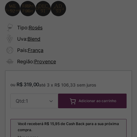
Tipo
:
Rosés
Uva
:
Blend
País
:
França
Região
:
Provence
R$
319
,
00
ou
até
3
x
R$
106
,
33
sem juros
1
Adicionar ao carrinho
Você receberá R$
15,95
de Cash Back para a sua próxima
compra.