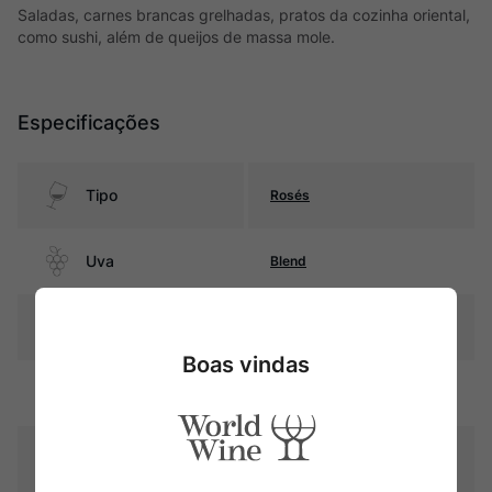
Saladas, carnes brancas grelhadas, pratos da cozinha oriental,
como sushi, além de queijos de massa mole.
Especificações
Tipo
Rosés
Uva
Blend
Produtor
Château Roubine
Boas vindas
Região
Provence
Pais
França