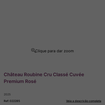
Ver Sacrum
8
º
Rocim
9
º
Champagne
10
º
Château Roubine Cru Classé Cuvée
Premium Rosé
2025
Ref
:
022285
Veja a descrição completa