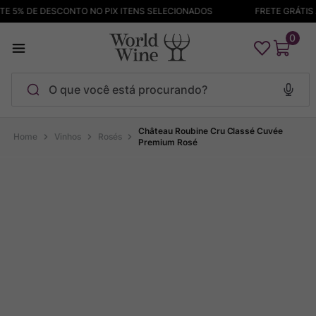
 5% DE DESCONTO NO PIX ITENS SELECIONADOS
FRETE GRÁTIS AC
0
O que você está procurando?
Termos mais buscados
Château Roubine Cru Classé Cuvée
Vinhos
Rosés
Premium Rosé
Maçanita
1
º
Pinot Noir
2
º
Barolo
3
º
Garzon
4
º
Chablis
5
º
Bodega Garzon
6
º
Pacalet
7
º