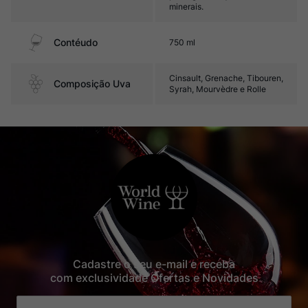
minerais.
Contéudo
750 ml
Cinsault, Grenache, Tibouren,
Composição Uva
Syrah, Mourvèdre e Rolle
Cadastre o seu e-mail e receba
com exclusividade Ofertas e Novidades