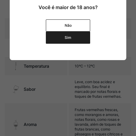
Você é maior de 18 anos?
Cor
Salmão de média intensidade
Graduação Alcóoli
Não
12,5%
ca
Sim
Amadurecimento
Sem estágio em carvalho
Temperatura
10ºC – 12ºC
Leve, com boa acidez e
equilíbrio. Seu final é
Sabor
marcado por notas florais e
toques de frutas vermelhas.
Frutas vermelhas frescas,
como morangos e amoras,
notas florais, como rosas e
Aroma
lavanda, além de toques de
frutas brancas, como
pêssegos e toques cítricos e