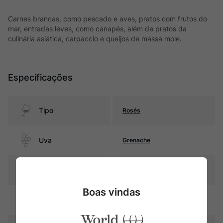
Carnes brancas, como pescado e aves, pratos com frutos do
mar, entradas leves, como canapés, além de pratos da
culinária asiática, carpaccio e queijos de massa mole.
Especificações
Tipo
Rosés
Uva
Grenache
Produtor
Château Saint-Maur
Boas vindas
Região
Provence