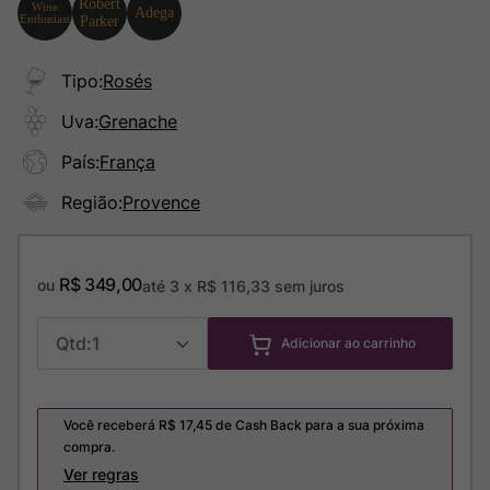
Tipo
:
Rosés
Uva
:
Grenache
País
:
França
Região
:
Provence
R$
349
,
00
ou
até
3
x
R$
116
,
33
sem juros
1
Adicionar ao carrinho
Você receberá R$
17,45
de Cash Back para a sua próxima
compra.
Ver regras