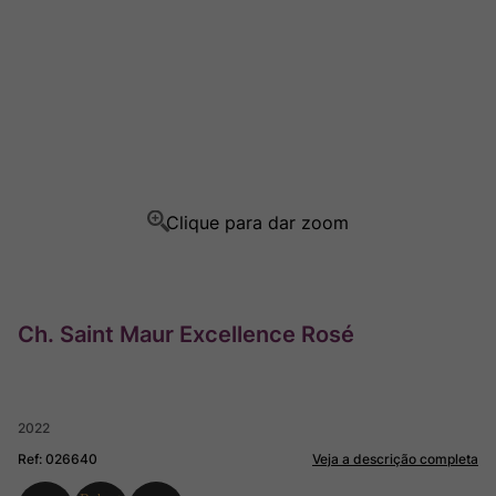
Rocim
8
º
Ver Sacrum
9
º
Champagne
10
º
Ch. Saint Maur Excellence Rosé
2022
Ref
:
026640
Veja a descrição completa