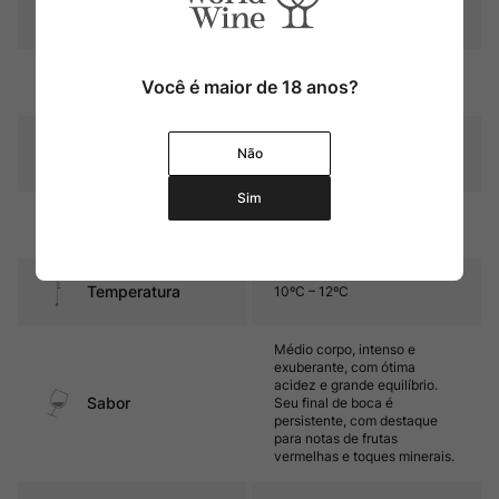
Pais
França
Cor
Salmão de média intensidade
Você é maior de 18 anos?
Graduação Alcóoli
Não
13,5%
ca
Sim
Amadurecimento
Sem estágio em carvalho
Temperatura
10ºC – 12ºC
Médio corpo, intenso e
exuberante, com ótima
acidez e grande equilíbrio.
Sabor
Seu final de boca é
persistente, com destaque
para notas de frutas
vermelhas e toques minerais.