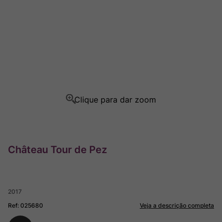
Champagne
8
º
Rocim
9
º
Ver Sacrum
10
º
Château Tour de Pez
2017
Ref
:
025680
Veja a descrição completa