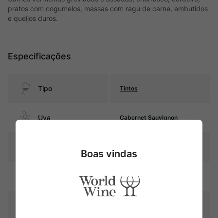
pratos com cogumelos, massas com ragu de carne, embutidos
e queijos duros.
Especificações
Tipo
Tintos
Uva
Cabernet Sauvignon
Produtor
Château Tour de Pez
Boas vindas
Região
Bordeaux
Pais
França