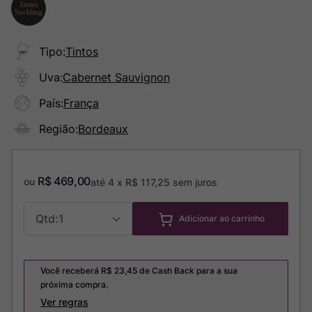
Tipo
:
Tintos
Uva
:
Cabernet Sauvignon
País
:
França
Região
:
Bordeaux
R$
469
,
00
ou
até
4
x
R$
117
,
25
sem juros
1
Adicionar ao carrinho
Você receberá R$
23,45
de Cash Back para a sua
próxima compra.
Ver regras