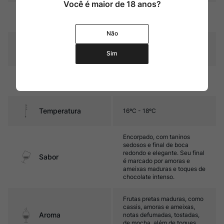
Você é maior de 18 anos?
Rubi intenso com reflexos
Cor
púrpura
Não
Graduação Alcóoli
13%
ca
Sim
14 meses em barricas de
Amadurecimento
carvalho (30% novas)
Temperatura
16ºC - 18ºC
Encorpado, com taninos
sedosos e final de boca
redondo e elegante. Seu final
Sabor
é marcado por amoras e
ameixas maduras e toques de
chocolate intenso.
Frutas pretas maduras, como
cassis, amoras e ameixas,
Aroma
notas defumadas, tostadas,
de mocha, além de toques