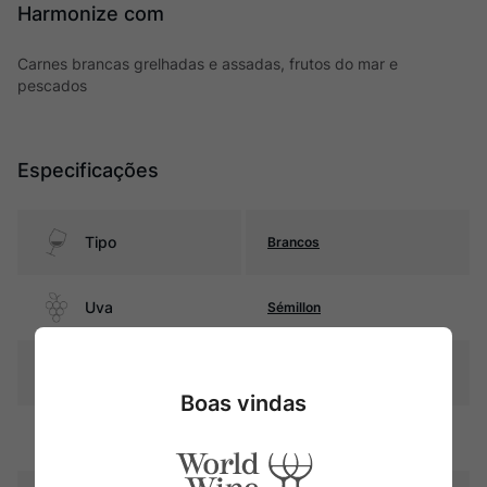
Harmonize com
Carnes brancas grelhadas e assadas, frutos do mar e
pescados
Especificações
Tipo
Brancos
Uva
Sémillon
Produtor
Château Haut-Brion
Boas vindas
Região
Bordeaux