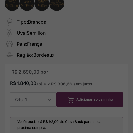
Tipo
:
Brancos
Uva
:
Sémillon
País
:
França
Região
:
Bordeaux
R$
2
.
690
,
00
R$
1
.
840
,
00
até
6
x
R$
306
,
66
sem juros
1
Adicionar ao carrinho
Você receberá R$
92,00
de Cash Back para a sua
próxima compra.