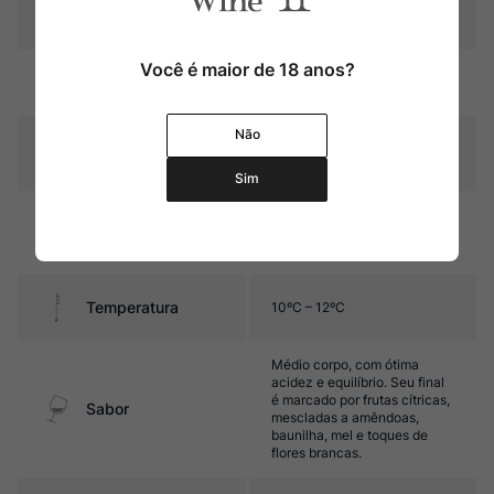
Pais
França
Você é maior de 18 anos?
Amarelo palha com reflexos
Cor
esverdeados
Não
Graduação Alcóoli
13%
ca
Sim
Fermentação e estágio em de
Amadurecimento
9 a 12 meses em barricas
novas de carvalho
Temperatura
10ºC – 12ºC
Médio corpo, com ótima
acidez e equilíbrio. Seu final
é marcado por frutas cítricas,
Sabor
mescladas a amêndoas,
baunilha, mel e toques de
flores brancas.