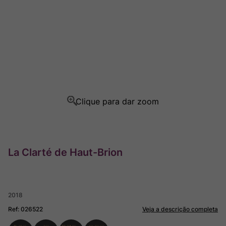
Ver Sacrum
8
º
Rocim
9
º
Champagne
10
º
La Clarté de Haut-Brion
2018
Ref
:
026522
Veja a descrição completa