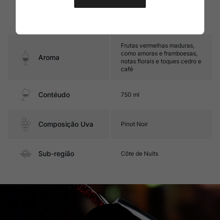
final de boca é longo e
Sabor
persistente, destacando-se
por notas defumadas e
toques de café
Frutas vermelhas maduras,
como amoras e framboesas,
Aroma
notas florais e toques cedro e
café
Contéudo
750 ml
Composição Uva
Pinot Noir
Sub-região
Côte de Nuits