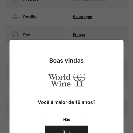
Região
Bourgogne
Pais
França
Cor
Rubi intenso
Boas vindas
Graduação Alcóoli
13,0%
ca
20 meses em barricas de
Amadurecimento
carvalho
Você é maior de 18 anos?
Temperatura
15ºC – 17ºC
Não
Médio corpo, com taninos
finos e excelente acidez. Seu
Sim