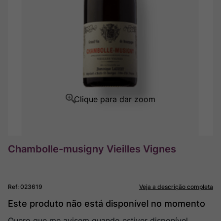
Rocim
8
º
Ver Sacrum
9
º
Champagne
10
º
Chambolle-musigny Vieilles Vignes
Ref
:
023619
Veja a descrição completa
Este produto não está disponível no momento
Quero que me avisem quando estiver disponível