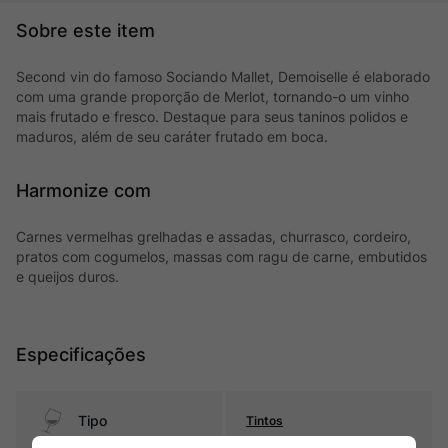
Second vin do famoso Sociando Mallet, Demoiselle é elaborado
com uma grande proporção de Merlot, tornando-o um vinho
mais frutado e fresco. Destaque para seus taninos polidos e
maduros, além de seu caráter frutado em boca.
Harmonize com
Carnes vermelhas grelhadas e assadas, churrasco, cordeiro,
pratos com cogumelos, massas com ragu de carne, embutidos
e queijos duros.
Especificações
Tipo
Tintos