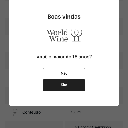
Uva
Cabernet Sauvignon
Boas vindas
Produtor
Château Sociando-Mallet
Região
Bordeaux
Você é maior de 18 anos?
Pais
França
Não
11 meses em barricas de
Amadurecimento
carvalho (30% novas)
Sim
Sabor
Seco e Médio
Contéudo
750 ml
55% Cabernet Sauvignon,