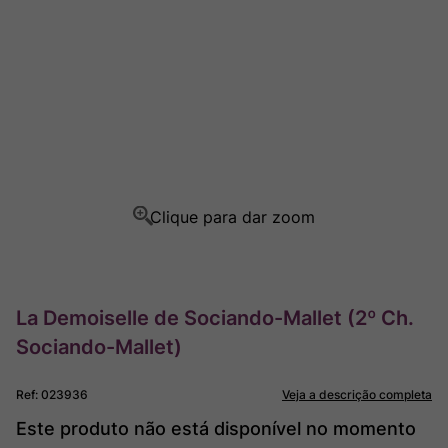
Ver Sacrum
8
º
Champagne
9
º
Rocim
10
º
La Demoiselle de Sociando-Mallet (2º Ch.
Sociando-Mallet)
Ref
:
023936
Veja a descrição completa
Este produto não está disponível no momento