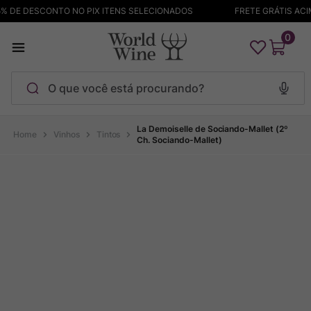
 DE DESCONTO NO PIX ITENS SELECIONADOS
FRETE GRÁTIS ACIMA
0
O que você está procurando?
Termos mais buscados
La Demoiselle de Sociando-Mallet (2º
Vinhos
Tintos
Ch. Sociando-Mallet)
Maçanita
1
º
Pinot Noir
2
º
Barolo
3
º
Chablis
4
º
Garzon
5
º
Pacalet
6
º
Bodega Garzon
7
º