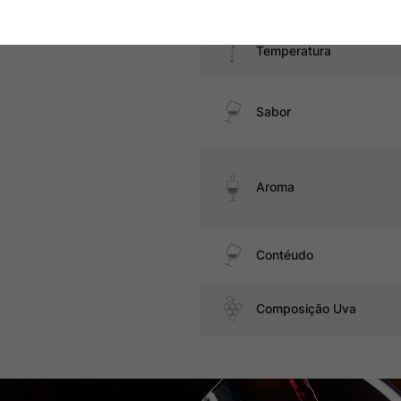
Temperatura
Sabor
Aroma
Contéudo
Composição Uva