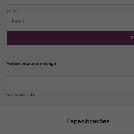
E
CEP
Não sei meu CEP
Especificações