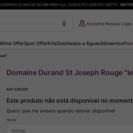
COMPRAS ACIMA DE R$ 699 PARA SUL, SUDESTE E CENTRO-OESTE -
EM IT
Encontre Nossas Lojas
Wine Offer
Spot Offer
Kits
Destilados e Águas
Alimentos
Pro
aux"
Domaine Durand St Joseph Rouge "l
Ref
:
028306
Este produto não está disponível no momen
Quero que me avisem quando estiver disponível