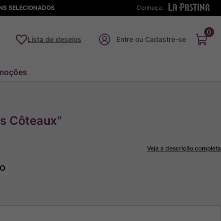
ENS SELECIONADOS
Conheça:
0
Lista de desejos
moções
es Côteaux"
Veja a descrição completa
to