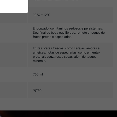
10ºC – 12ºC
Encorpado, com taninos sedosos e persistentes.
Seu final de boca equilibrado, remete a toques de
frutas pretas e especiarias.
Frutas pretas frescas, como cerejas, amoras e
ameixas, notas de especiarias, como pimenta-
preta, alcaçuz, rosas secas, além de toques
minerais.
750 ml
Syrah