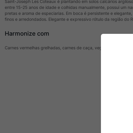
Saint-Joseph Les Coteaux é plantando em solos calcários argilo
entre 15-25 anos de idade e colhidas manualmente, possui um nar
pretas e aroma de especiarias. Em boca é persistente e elegante
finos e arredondados. Elegante e expressivo rótulo da região do 
Harmonize com
Carnes vermelhas grelhadas, carnes de caça, vegetais grelhados