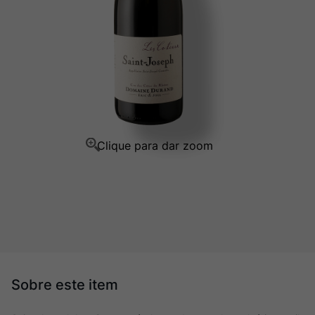
Champagne
10
º