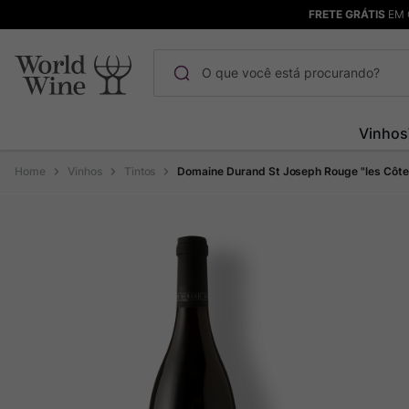
FRETE GRÁTIS
EM 
O que você está procurando?
Termos mais buscados
Vinhos
Maçanita
1
º
Vinhos
Tintos
Domaine Durand St Joseph Rouge "les Côte
Pinot Noir
2
º
Barolo
3
º
Chablis
4
º
Bodega Garzon
5
º
Garzon
6
º
Pacalet
7
º
Rocim
8
º
Ver Sacrum
9
º