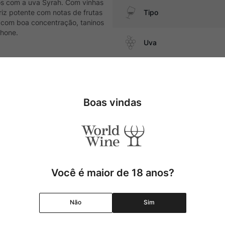
sos com a uva Syrah. Com vinhas
iz potente com notas de frutas
Tipo
, com boa concentração, taninos
Rhone.
Uva
Produtor
 e queijos de massa amarela
Boas vindas
Região
Pais
Cor
Você é maior de 18 anos?
Graduação Alcóolica
Não
Sim
Amadurecimento