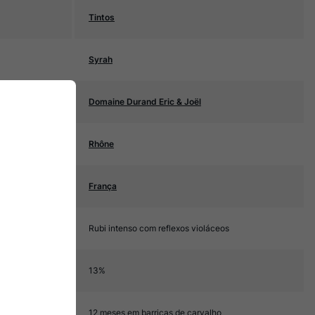
Tintos
Syrah
Domaine Durand Eric & Joël
Rhône
França
Rubi intenso com reflexos violáceos
13%
12 meses em barricas de carvalho