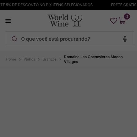
 5% DE DESCONTO NO PIX ITENS SELECIONADOS
FRETE GRÁTIS A
0
O que você está procurando?
Termos mais buscados
Domaine Les Chenevieres Macon
Vinhos
Brancos
Villages
Maçanita
1
º
Pinot Noir
2
º
Barolo
3
º
Chablis
4
º
Bodega Garzon
5
º
Garzon
6
º
Pacalet
7
º