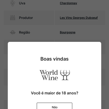
Uva
Chardonnay
Produtor
Les Vins Georges Duboeuf
Região
Bourgogne
Pais
França
Boas vindas
Amarelo palha com reflexos
Cor
dourados
Graduação Alcóoli
13,5%
ca
Você é maior de 18 anos?
Amadurecimento
Sem estágio em carvalho
Temperatura
10oC – 12oC
Não