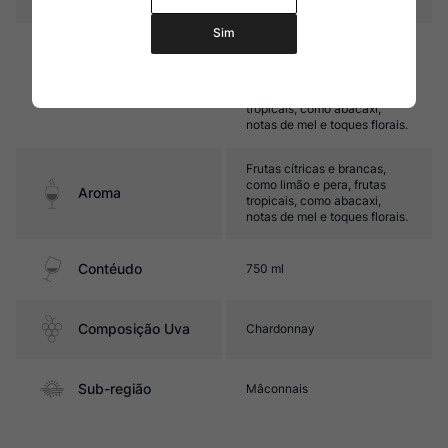
Sim
Médio corpo, com boa
untuosidade e boa acidez.
Seu final é marcado por
Sabor
frutas cítricas e frutas
tropicais, como abacaxi,
notas de mel e toques florais.
Frutas cítricas e brancas,
como limão e pera, frutas
Aroma
tropicais, como abacaxi,
notas de mel e toques florais.
Contéudo
750 ml
Composição Uva
Chardonnay
Sub-região
Mâconnais