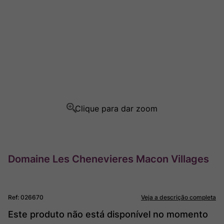
Rocim
8
º
Ver Sacrum
9
º
Champagne
10
º
Domaine Les Chenevieres Macon Villages
Ref
:
026670
Veja a descrição completa
Este produto não está disponível no momento