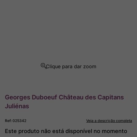
Champagne
8
º
Rocim
9
º
Ver Sacrum
10
º
Georges Duboeuf Château des Capitans
Juliénas
Ref
:
025342
Veja a descrição completa
Este produto não está disponível no momento