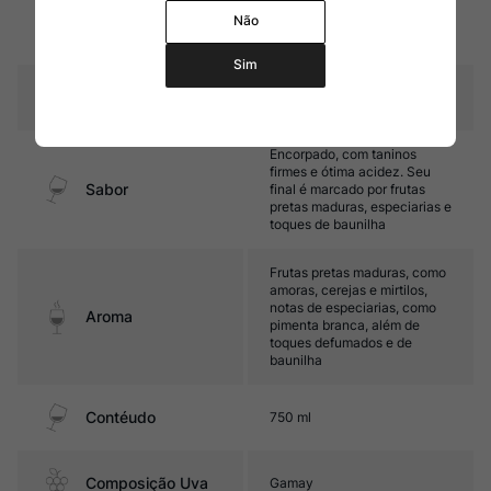
20% do vinho estagia em
Não
Amadurecimento
barricas de carvalho novo
durante 8 meses
Sim
Temperatura
15oC – 17oC
Encorpado, com taninos
firmes e ótima acidez. Seu
Sabor
final é marcado por frutas
pretas maduras, especiarias e
toques de baunilha
Frutas pretas maduras, como
amoras, cerejas e mirtilos,
notas de especiarias, como
Aroma
pimenta branca, além de
toques defumados e de
baunilha
Contéudo
750 ml
Composição Uva
Gamay