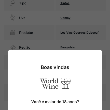
Tipo
Tintos
Uva
Gamay
Produtor
Les Vins Georges Duboeuf
Região
Beaujolais
Pais
França
Boas vindas
Rubi intenso com reflexos
Cor
púrpura
Graduação Alcóoli
13,5%
ca
Você é maior de 18 anos?
Fermentação em foudres de
Amadurecimento