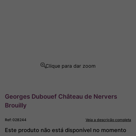
Rocim
8
º
Ver Sacrum
9
º
Champagne
10
º
Georges Dubouef Château de Nervers
Brouilly
Ref
:
028244
Veja a descrição completa
Este produto não está disponível no momento