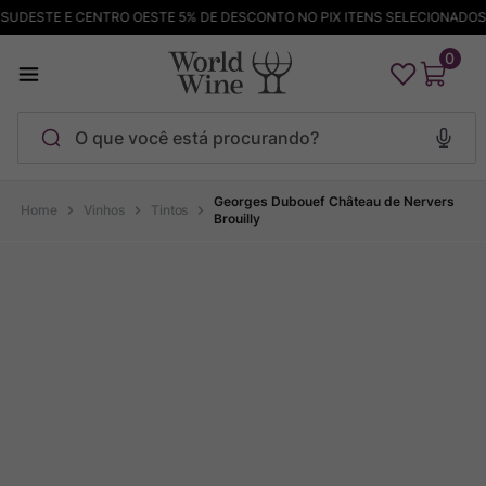
DESTE E CENTRO OESTE 5% DE DESCONTO NO PIX ITENS SELECIONADOS
0
O que você está procurando?
Termos mais buscados
Georges Dubouef Château de Nervers
Vinhos
Tintos
Brouilly
Maçanita
1
º
Pinot Noir
2
º
Barolo
3
º
Chablis
4
º
Bodega Garzon
5
º
Garzon
6
º
Pacalet
7
º