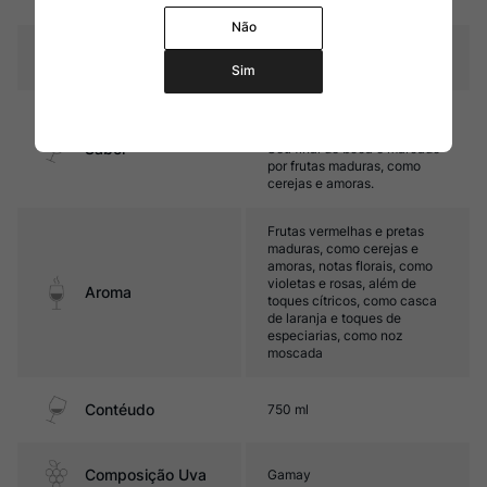
carvalho
Não
Temperatura
15ºC – 17ºC
Sim
Médio corpo, com taninos
aveludados e boa acidez.
Sabor
Seu final de boca é marcado
por frutas maduras, como
cerejas e amoras.
Frutas vermelhas e pretas
maduras, como cerejas e
amoras, notas florais, como
violetas e rosas, além de
Aroma
toques cítricos, como casca
de laranja e toques de
especiarias, como noz
moscada
Contéudo
750 ml
Composição Uva
Gamay