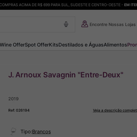
COMPRAS ACIMA DE R$ 699 PARA SUL, SUDESTE E CENTRO-OESTE -
EM IT
Encontre Nossas Lojas
Wine Offer
Spot Offer
Kits
Destilados e Águas
Alimentos
Pro
J. Arnoux Savagnin "Entre-Deux"
2019
Ref
:
026194
Veja a descrição complet
Tipo
:
Brancos