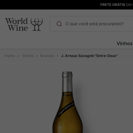
FRETE GRÁTIS
EM 
O que você está procurando?
Termos mais buscados
Vinhos
Maçanita
1
º
Vinhos
Brancos
J. Arnoux Savagnin "Entre-Deux"
Pinot Noir
2
º
Bodega Garzon
3
º
Garzon
4
º
Chablis
5
º
Barolo
6
º
Pacalet
7
º
Champagne
8
º
Rocim
9
º