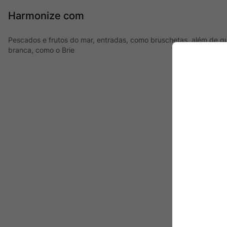
Harmonize com
Pescados e frutos do mar, entradas, como bruschetas, além de q
branca, como o Brie