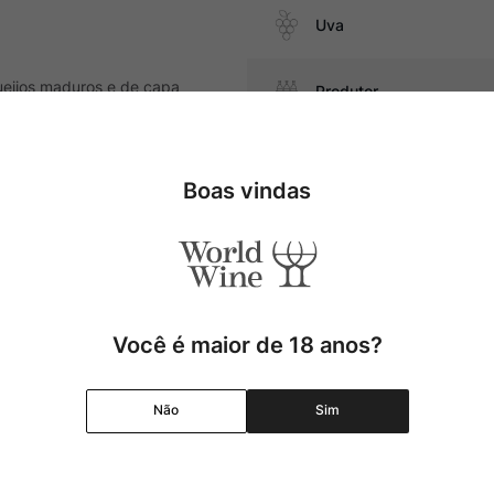
Uva
ueijos maduros e de capa
Produtor
Região
Boas vindas
Pais
Cor
Você é maior de 18 anos?
Graduação Alcóolica
Não
Sim
Amadurecimento
Temperatura