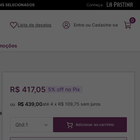
ENS SELECIONADOS
Conheça:
0
Lista de desejos
moções
R$ 417,05
5
%
off no Pix
R$
439
,
00
até
4
x
R$
109
,
75
sem juros
ou
a
1
Adicionar ao carrinho