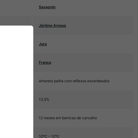
Savagnin
Jérôme Arnoux
Jura
França
Amarelo palha com reflexos esverdeados
13,5%
12 meses em barricas de carvalho
10ºC – 12ºC