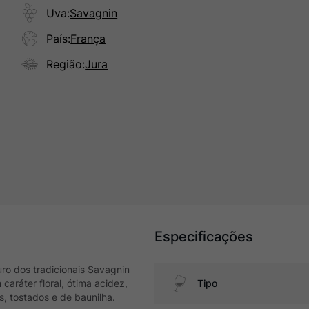
Uva
:
Savagnin
País
:
França
Região
:
Jura
Especificações
uro dos tradicionais Savagnin
caráter floral, ótima acidez,
Tipo
, tostados e de baunilha.