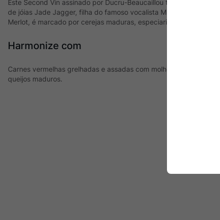
Este Second Vin assinado por Ducru-Beaucaillou tem rótulo desen
de jóias Jade Jagger, filha do famoso vocalista Mick Jager. Blen
Merlot, é marcado por cerejas maduras, especiarias e toques de b
Harmonize com
Carnes vermelhas grelhadas e assadas com molhos intensos, carn
queijos maduros.