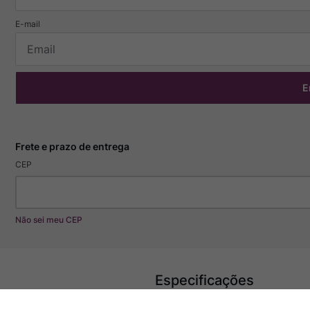
E
CEP
Não sei meu CEP
Especificações