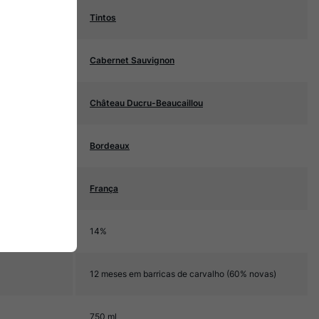
Tintos
Cabernet Sauvignon
Château Ducru-Beaucaillou
Bordeaux
França
14%
12 meses em barricas de carvalho (60% novas)
750 ml