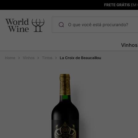
FRETE GRÁTIS
EM 
O que você está procurando?
Termos mais buscados
Vinhos
Maçanita
1
º
Vinhos
Tintos
La Croix de Beaucaillou
Pinot Noir
2
º
Barolo
3
º
Garzon
4
º
Chablis
5
º
Pacalet
6
º
Bodega Garzon
7
º
Ver Sacrum
8
º
Rocim
9
º