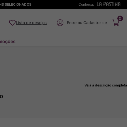
ENS SELECIONADOS
Conheça:
0
Lista de desejos
moções
Veja a descrição completa
to