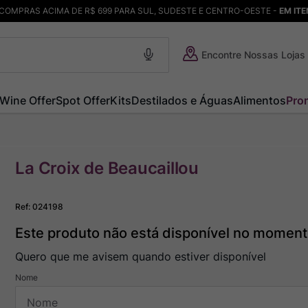
COMPRAS ACIMA DE R$ 699 PARA SUL, SUDESTE E CENTRO-OESTE -
EM IT
Encontre Nossas Lojas
Wine Offer
Spot Offer
Kits
Destilados e Águas
Alimentos
Pro
La Croix de Beaucaillou
Ref
:
024198
Este produto não está disponível no momen
Quero que me avisem quando estiver disponível