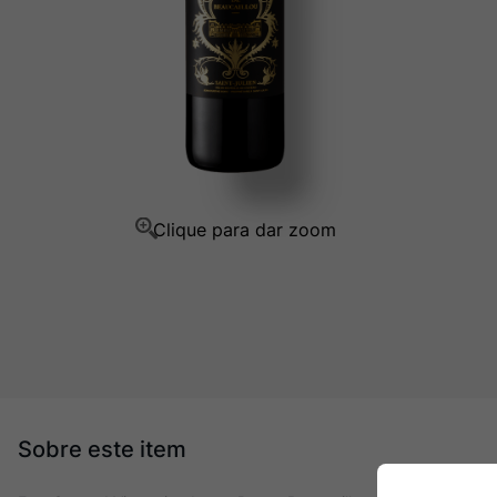
Champagne
10
º