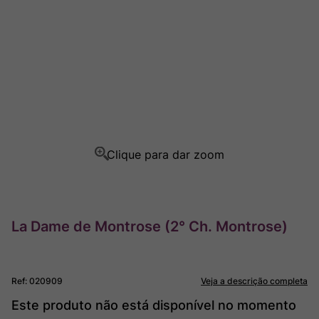
Ver Sacrum
8
º
Champagne
9
º
Rocim
10
º
La Dame de Montrose (2° Ch. Montrose)
Ref
:
020909
Veja a descrição completa
Este produto não está disponível no momento