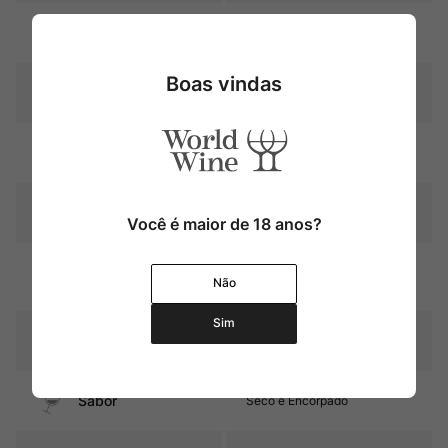
Uva
Cabernet Sauvignon
Boas vindas
Produtor
Château Montrose
Região
Bordeaux
Pais
França
Você é maior de 18 anos?
Graduação Alcóoli
14,0%
Não
ca
Sim
12 meses em barricas de
Amadurecimento
carvalho (30% novas)
Sabor
Seco e Encorpado