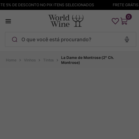
E 5% DE DESCONTO NO PIX ITENS SELECIONADOS
FRETE GRÁTIS A
0
O que você está procurando?
Termos mais buscados
La Dame de Montrose (2° Ch.
Vinhos
Tintos
Montrose)
Maçanita
1
º
Pinot Noir
2
º
Barolo
3
º
Chablis
4
º
Garzon
5
º
Pacalet
6
º
Bodega Garzon
7
º