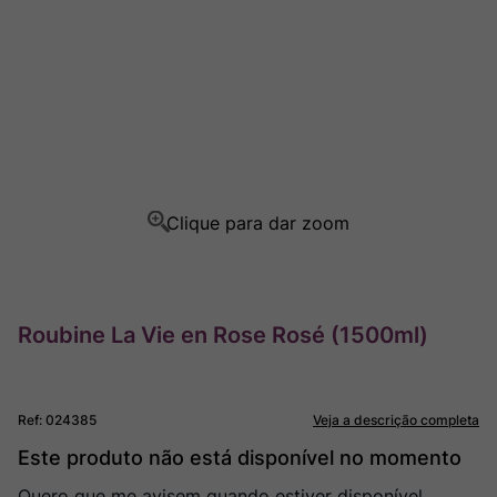
Rocim
8
º
Ver Sacrum
9
º
Champagne
10
º
Roubine La Vie en Rose Rosé (1500ml)
Ref
:
024385
Veja a descrição completa
Este produto não está disponível no momento
Quero que me avisem quando estiver disponível