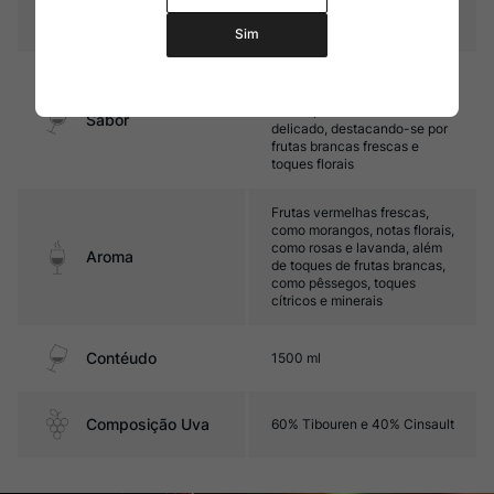
Temperatura
10oC – 12oC
Sim
Leve, refrescante e
agradável. Possui ótimo
frescor, com final de boca
Sabor
delicado, destacando-se por
frutas brancas frescas e
toques florais
Frutas vermelhas frescas,
como morangos, notas florais,
como rosas e lavanda, além
Aroma
de toques de frutas brancas,
como pêssegos, toques
cítricos e minerais
Contéudo
1500 ml
Composição Uva
60% Tibouren e 40% Cinsault