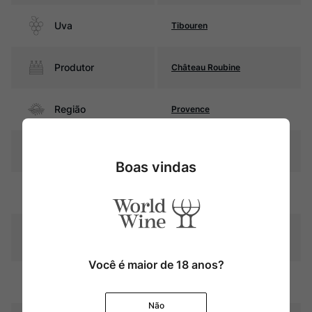
Uva
Tibouren
Produtor
Château Roubine
Região
Provence
Pais
França
Boas vindas
Salmão de média
Cor
intensidade.
Graduação Alcóoli
13,0%
ca
Você é maior de 18 anos?
Amadurecimento
Sem estágio em carvalho
Não