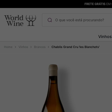
FRETE GRÁTIS
EM 
O que você está procurando?
Termos mais buscados
Vinhos
Maçanita
1
º
Vinhos
Brancos
Chablis Grand Cru 'les Blanchots'
Bodega Garzon
2
º
Pinot Noir
3
º
Barolo
4
º
Pacalet
5
º
Garzon
6
º
Chablis
7
º
Champagne
8
º
Rocim
9
º