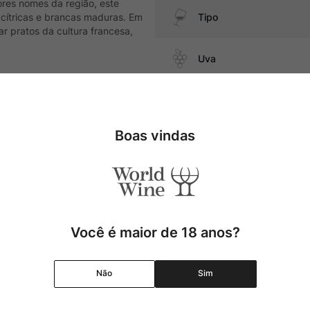
res nomes da região, este
 cítricas e brancas maduras. Em
Tipo
 pratos da cultura francesa,
Uva
Produtor
a japonesa, além de queijos
Boas vindas
Região
Pais
Cor
Você é maior de 18 anos?
Graduação Alcóolica
Não
Sim
Amadurecimento