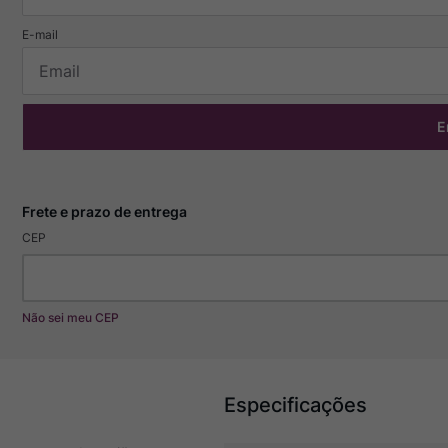
E
CEP
Não sei meu CEP
Especificações