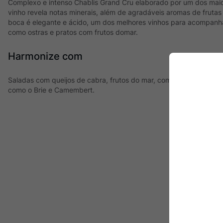
Complexo e intenso Chablis Grand Cru elaborado por um dos maio
vinho revela notas minerais, além de agradáveis aromas de frutas
boca é elegante e ácido, um dos melhores vinhos para acompanhar
como ostras e pratos com frutos domar.
Harmonize com
Saladas com queijos de cabra, frutos do mar, como ostras, cozinh
como o Brie e Camembert.