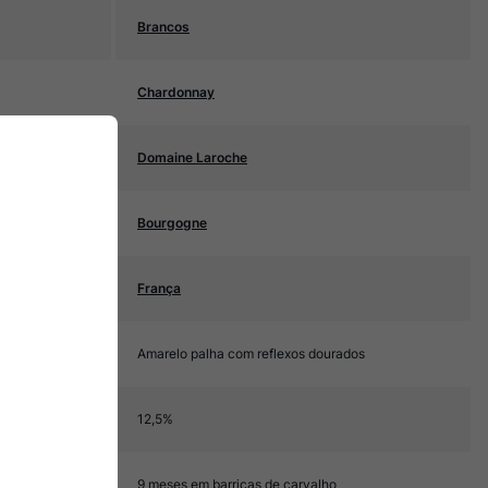
Brancos
Chardonnay
Domaine Laroche
Bourgogne
França
Amarelo palha com reflexos dourados
12,5%
9 meses em barricas de carvalho