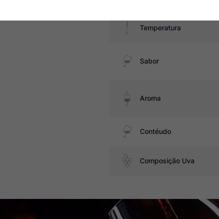
Temperatura
Sabor
Aroma
Contéudo
Composição Uva