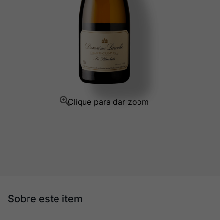
Ver Sacrum
10
º