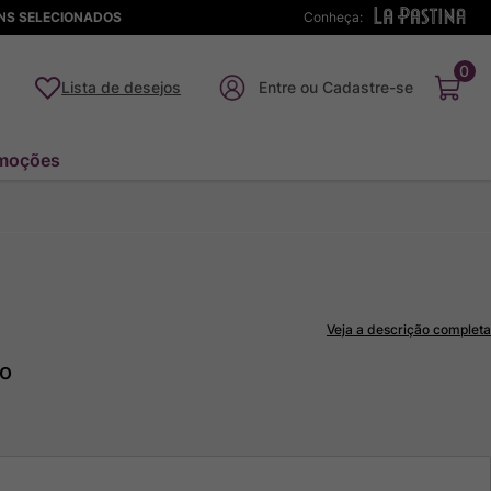
ENS SELECIONADOS
Conheça:
0
Lista de desejos
moções
Veja a descrição completa
to