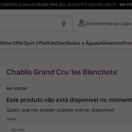
COMPRAS ACIMA DE R$ 699 PARA SUL, SUDESTE E CENTRO-OESTE -
EM IT
Encontre Nossas Lojas
Wine Offer
Spot Offer
Kits
Destilados e Águas
Alimentos
Pro
Chablis Grand Cru 'les Blanchots'
Ref
:
028254
Este produto não está disponível no momen
Quero que me avisem quando estiver disponível