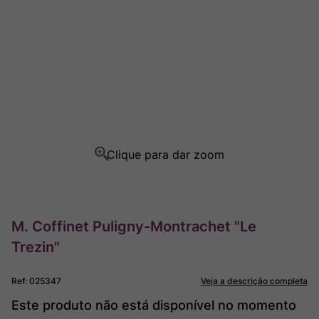
Rocim
8
º
Ver Sacrum
9
º
Champagne
10
º
M. Coffinet Puligny-Montrachet "Le
Trezin"
Ref
:
025347
Veja a descrição completa
Este produto não está disponível no momento