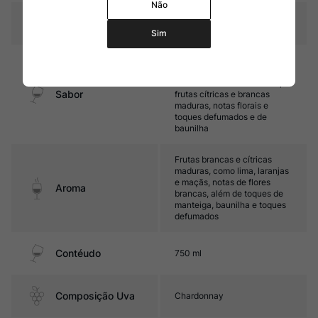
Não
Temperatura
10oC – 12oC
Sim
Médio corpo, com ótima
acidez e cremosidade em
boca. Seu final é marcado por
Sabor
frutas cítricas e brancas
maduras, notas florais e
toques defumados e de
baunilha
Frutas brancas e cítricas
maduras, como lima, laranjas
e maçãs, notas de flores
Aroma
brancas, além de toques de
manteiga, baunilha e toques
defumados
Contéudo
750 ml
Composição Uva
Chardonnay