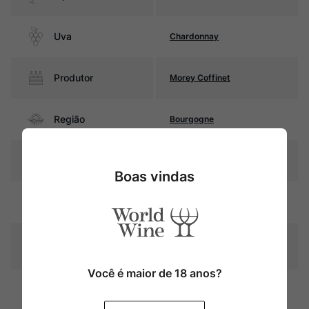
Uva
Chardonnay
Produtor
Morey Coffinet
Região
Bourgogne
Pais
França
Boas vindas
Amarelo palha com reflexos
Cor
esverdeados
Graduação Alcóoli
13,0%
ca
Você é maior de 18 anos?
12 meses em barricas de
Amadurecimento
carvalho (30% novas)