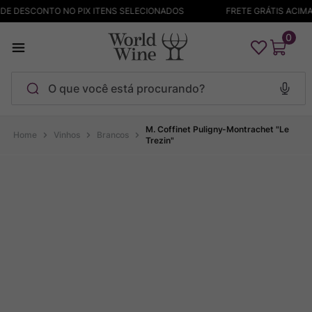
E DESCONTO NO PIX ITENS SELECIONADOS
FRETE GRÁTIS ACIMA D
0
O que você está procurando?
Termos mais buscados
M. Coffinet Puligny-Montrachet "Le
Vinhos
Brancos
Trezin"
Maçanita
1
º
Pinot Noir
2
º
Barolo
3
º
Chablis
4
º
Bodega Garzon
5
º
Garzon
6
º
Pacalet
7
º