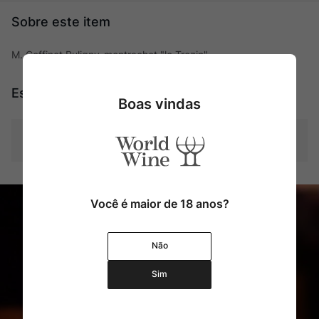
M. Coffinet Puligny-montrachet "le Trezin"
Especificações
Boas vindas
Tipo
Brancos
Você é maior de 18 anos?
Não
Sim