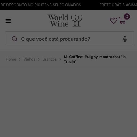
DE DESCONTO NO PIX ITENS SELECIONADOS
FRETE GRÁTIS ACIMA 
0
O que você está procurando?
Termos mais buscados
M. Coffinet Puligny-montrachet "le
Vinhos
Brancos
Trezin"
Maçanita
1
º
Pinot Noir
2
º
Barolo
3
º
Chablis
4
º
Bodega Garzon
5
º
Garzon
6
º
Pacalet
7
º