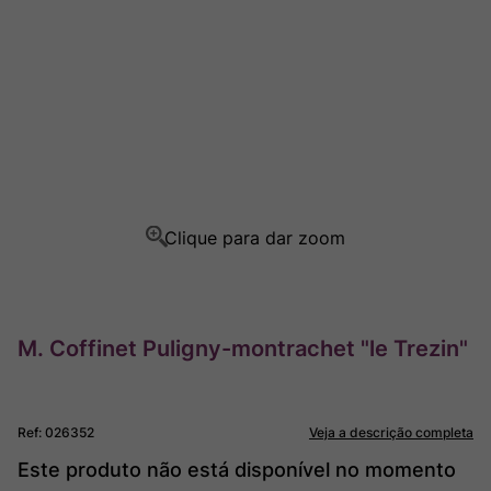
Rocim
8
º
Ver Sacrum
9
º
Champagne
10
º
M. Coffinet Puligny-montrachet "le Trezin"
Ref
:
026352
Veja a descrição completa
Este produto não está disponível no momento